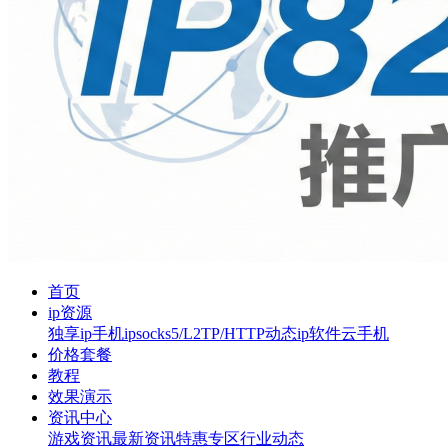
首页
ip资源
独享ip
手机ip
socks5/L2TP/HTTP
动态ip软件
云手机
价格套餐
教程
效果演示
资讯中心
游戏资讯
最新资讯
特惠专区
行业动态