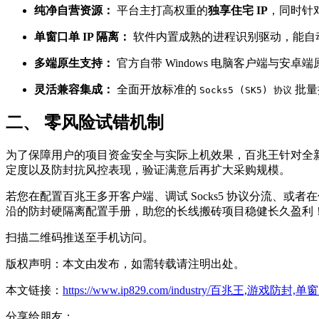
纯净自营资源：
平台主打高权重的
独享住宅 IP
，同时针
单窗口单 IP 隔离：
软件内置成熟的进程识别驱动，能自
多端原生支持：
官方自带 Windows 电脑客户端与安
灵活兼容集成：
全面开放标准的
批量
Socks5 (SK5) 协议
二、 零风险试错机制
为了保障用户的项目资金安全与实际上机效果，百兆王针对全
定度以及防封抗风控表现，验证满意后再扩大采购规模。
若您在配置百兆王多开客户端、调试 Socks5 协议分流、或
沿的防封硬隔离配置手册，助您的长线搬砖项目稳健长久盈利
扫描二维码推送至手机访问。
版权声明：本文由发布，如需转载请注明出处。
本文链接：
https://www.ip829.com/industry/百兆王,游戏防封,
分享给朋友：