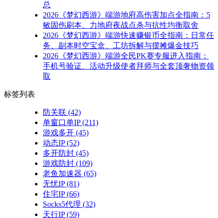
总
2026《梦幻西游》端游地府高伤害加点全指南：5
敏固伤刷本、力地府夜战点杀与抗性均衡取舍
2026《梦幻西游》端游快速赚银币全指南：日常任
务、副本时空宝盒、工坊拆解与摆摊爆金技巧
2026《梦幻西游》端游全民PK赛专服进入指南：
手机号验证、活动升级使者拜师与全套顶奢物资领
取
标签列表
防关联
(42)
单窗口单IP
(211)
游戏多开
(45)
动态IP
(52)
多开防封
(45)
游戏防封
(109)
老鱼加速器
(65)
无忧IP
(81)
住宅IP
(66)
Socks5代理
(32)
天行IP
(59)