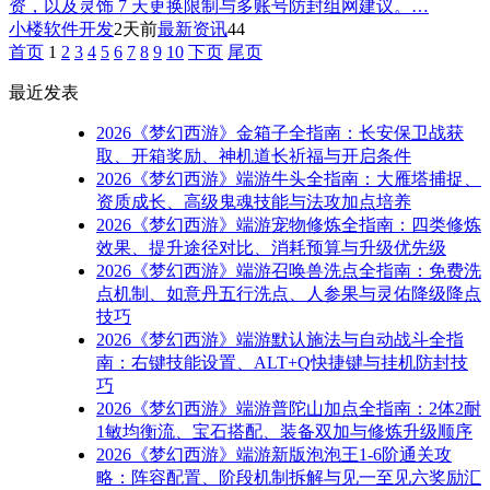
资，以及灵饰 7 天更换限制与多账号防封组网建议。…
小楼软件开发
2天前
最新资讯
44
首页
1
2
3
4
5
6
7
8
9
10
下页
尾页
最近发表
2026《梦幻西游》金箱子全指南：长安保卫战获
取、开箱奖励、神机道长祈福与开启条件
2026《梦幻西游》端游牛头全指南：大雁塔捕捉、
资质成长、高级鬼魂技能与法攻加点培养
2026《梦幻西游》端游宠物修炼全指南：四类修炼
效果、提升途径对比、消耗预算与升级优先级
2026《梦幻西游》端游召唤兽洗点全指南：免费洗
点机制、如意丹五行洗点、人参果与灵佑降级降点
技巧
2026《梦幻西游》端游默认施法与自动战斗全指
南：右键技能设置、ALT+Q快捷键与挂机防封技
巧
2026《梦幻西游》端游普陀山加点全指南：2体2耐
1敏均衡流、宝石搭配、装备双加与修炼升级顺序
2026《梦幻西游》端游新版泡泡王1-6阶通关攻
略：阵容配置、阶段机制拆解与见一至见六奖励汇