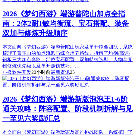
2026《梦幻西游》端游普陀山加点全指
南：2体2耐1敏均衡流、宝石搭配、装备
双加与修炼升级顺序
本文面向《梦幻西游》端游普陀山玩家及单开刷金团队，系统
梳理了普陀山的加点流派与综合培养路线。拆解了均衡/高速/
钢板三大加点套路、部位宝石配置、双加特技选型、人物与宠
物修炼优先级以及单开赚钱技巧。…
小楼软件开发
20小时前
最新资讯
25
2026《梦幻西游》端游新版泡泡王1-6阶
通关攻略：阵容配置、阶段机制拆解与见
一至见六奖励汇总
本文面向《梦幻西游》端游玩家及高难挑战团队，系统梳理了