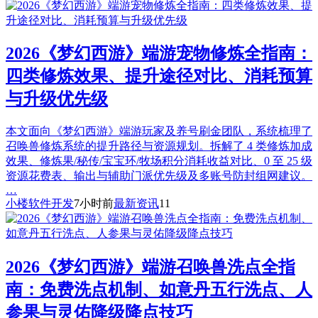
2026《梦幻西游》端游宠物修炼全指南：
四类修炼效果、提升途径对比、消耗预算
与升级优先级
本文面向《梦幻西游》端游玩家及养号刷金团队，系统梳理了
召唤兽修炼系统的提升路径与资源规划。拆解了 4 类修炼加成
效果、修炼果/秘传/宝宝环/牧场积分消耗收益对比、0 至 25 级
资源花费表、输出与辅助门派优先级及多账号防封组网建议。
…
小楼软件开发
7小时前
最新资讯
11
2026《梦幻西游》端游召唤兽洗点全指
南：免费洗点机制、如意丹五行洗点、人
参果与灵佑降级降点技巧