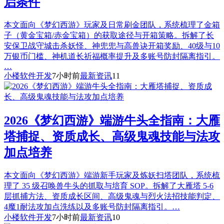
启条件
本文面向《梦幻西游》玩家及日常刷金团队，系统梳理了金箱
子（黄金宝箱/赤金宝箱）的获取途径与开箱策略。拆解了长
安保卫战守城击杀妖怪、神兜兜与高兽诀开箱奖励、40级与10
万银币门槛、神机道长祈福概率提升及多账号防封隔离指引。
…
小楼软件开发
7小时前
最新资讯
11
2026《梦幻西游》端游牛头全指南：大雁
塔捕捉、资质成长、高级鬼魂技能与法攻
加点培养
本文面向《梦幻西游》端游新手玩家及炼妖扫塔团队，系统梳
理了 35 级召唤兽牛头的抓取与培育 SOP。拆解了大雁塔 5-6
层抓捕方法、资质成长区间、高级鬼魂与烈火法招技能判定、
4魔1耐法攻加点洗练以及多账号防封隔离指引。…
小楼软件开发
7小时前
最新资讯
10