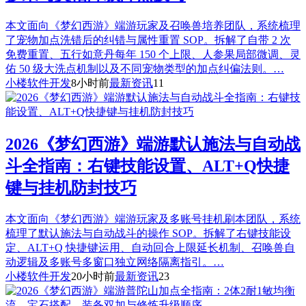
本文面向《梦幻西游》端游玩家及召唤兽培养团队，系统梳理
了宠物加点洗错后的纠错与属性重置 SOP。拆解了自带 2 次
免费重置、五行如意丹每年 150 个上限、人参果局部微调、灵
佑 50 级大洗点机制以及不同宠物类型的加点纠偏法则。…
小楼软件开发
8小时前
最新资讯
11
2026《梦幻西游》端游默认施法与自动战
斗全指南：右键技能设置、ALT+Q快捷
键与挂机防封技巧
本文面向《梦幻西游》端游玩家及多账号挂机刷本团队，系统
梳理了默认施法与自动战斗的操作 SOP。拆解了右键技能设
定、ALT+Q 快捷键运用、自动回合上限延长机制、召唤兽自
动逻辑及多账号多窗口独立网络隔离指引。…
小楼软件开发
20小时前
最新资讯
23