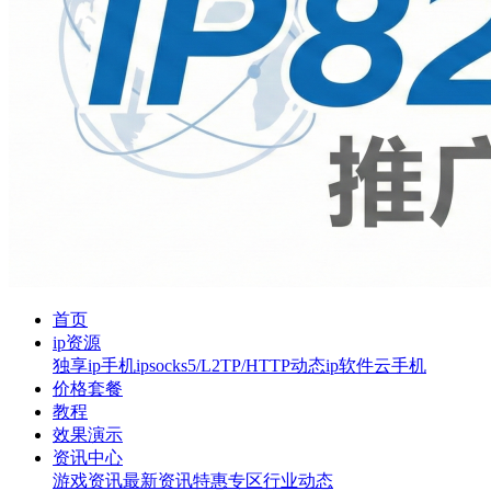
首页
ip资源
独享ip
手机ip
socks5/L2TP/HTTP
动态ip软件
云手机
价格套餐
教程
效果演示
资讯中心
游戏资讯
最新资讯
特惠专区
行业动态