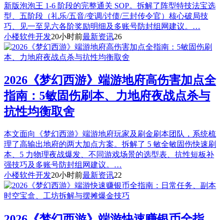
新版泡泡王 1-6 阶段的完整通关 SOP。拆解了阵型特技法宝选
型、五阶段（礼乐/五音/变调/讨债/三封传令官）核心破局技
巧、见一至见六各阶奖励明细及多账号防封组网建议。…
小楼软件开发
20小时前
最新资讯
26
2026《梦幻西游》端游地府高伤害加点全
指南：5敏固伤刷本、力地府夜战点杀与
抗性均衡取舍
本文面向《梦幻西游》端游地府玩家及刷金刷本团队，系统梳
理了高输出地府的两大加点方案。拆解了 5 敏全敏固伤快速刷
本、5 力物理夜战爆发、不同游戏场景的选型表、抗性短板补
强技巧及多账号防封组网建议。…
小楼软件开发
20小时前
最新资讯
22
2026《梦幻西游》端游快速赚银币全指