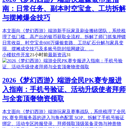
南：日常任务、副本时空宝盒、工坊拆解
与摆摊爆金技巧
本文面向《梦幻西游》端游新手玩家及刷金搬砖团队，系统梳
理了低门槛、高产出的银币获取全流程。拆解了师门抓鬼押镖
日常收益、时空宝盒600万爆银套路、工坊矿石分解与家具变
现、摆摊成交技巧及多账号防封组网建议。…
小楼软件开发
21小时前
最新资讯
31
2026《梦幻西游》端游全民PK赛专服进
入指南：手机号验证、活动升级使者拜师
与全套顶奢物资领取
本文面向《梦幻西游》端游玩家及赛事战队，系统梳理了全民
PK 赛专用服务器的进入与角色配置 SOP。拆解了手机号验证
绑定、活动专区跨服登录、拜师领取顶级装备灵饰与神兽物