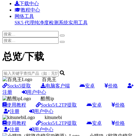
下载中心
教程中心
网络工具
SK5 代理纯净度检测系统
实用工具
总览/下载
百兆王
Socks5提取
电脑客户端
安卓
价格
注册
用户中心
酷熊ip
使用教程
Socks5/L2TP提取
安卓
价格
注册
用户中心
kitsunebi
使用教程
Socks5/L2TP提取
安卓
价格
注册
用户中心
小猫IP（软路由稳定