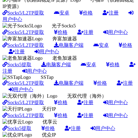
IP资源）
Socks5/L2TP提取
安卓
价格
注册
用户中心
光子Socks5
Socks5/L2TP提取
价格
注册
用户中心
奔富加速器
Socks5/L2TP提取
电脑客户端
安卓
价格
注册
用户中心
老鱼加速器
Socks5提取
电脑客户端
安卓
价格
注册
用户中心
SSTap
Socks5/L2TP提取
电脑客户端
价格
注册
用户中心
无双代理（海外）
Socks5/L2TP提取
价格
注册
用户中心
天行IP
Socks5/L2TP提取
价格
注册
用户中心
优享云
Socks5提取
价格
注册
用户中心
优众IP