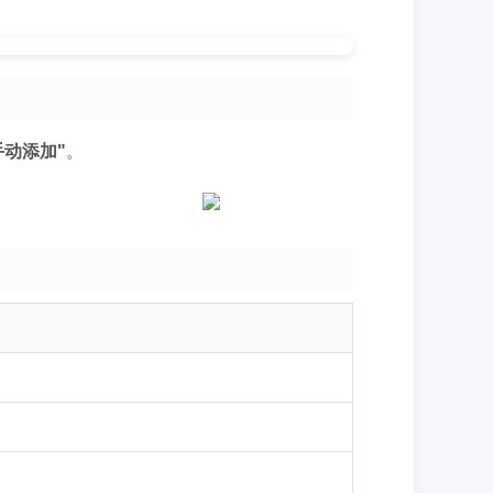
手动添加"
。