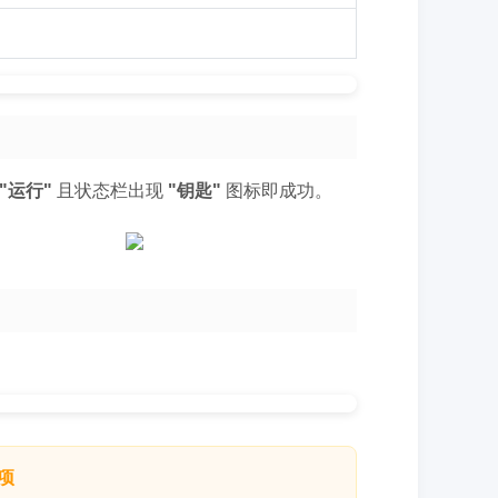
"运行"
且状态栏出现
"钥匙"
图标即成功。
事项