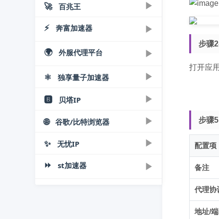
安卓手机L2TP直连教程：3分钟快
| 图解
▶
🚀
▶
百兆王
小猫IP
▶
用教程
windows电脑直连教程
速换IP
爱快软路由配合手机+专属AP实现
小猫IP手机云手机购买下载使用教
Windows电脑L2TP协议VPN设置
⚡
▶
奔富加速器
▶
注册 | 购买 | 免费测试
单机单IP
▶
程
苹果mac直连教程
教程
步骤2
百兆王IP代理购买教程：3步完成
Proxifier代理设置全攻略 - 3步配置
小猫IP购买使用教程：
苹果ios手机利用L2TP/Socks5直连
🌍
▶
▶
外服代理平台
▶
Windows/软路由PPTP/L2TP直连
电脑端
注册 | 购买 | 免费测试
购买
Socks5
SOCKS5/L2TP详解
改IP
改IP视频
打开应
百兆王电脑端教程：端游与模拟器
奔富加速器购买使用教程-注册/选
百兆王分组功能使用教程：多设备
▶
⚛️
▶
▶
▶
独享量子加速器
苹果Mac电脑代理IP设置教程
手机端
电脑端
无双代理服务平台
一键绑定
购/IP导出
账号共享
百兆王安卓手机使用教程-轻松更
奔富加速器PC端下载使用教程 | 一
无双代理Socks5/L2TP购买提取教
奔富加速器 | 分组功能介绍及设置
▶
▶
🅱️
注册 | 购买 | 免费测试
贝塔IP
▶
▶
手机端
socks5
换节点
键配置
程
教程
量子IP购买使用教程-3分钟上手指
百兆王Socks5代理IP提取使用教程
奔富加速器安卓版教程 | 手机一键
▶
🌐
▶
步骤
无双IP代理L2TP服务使用教程
谷歌/比特浏览器
贝塔IP使用教程
▶
电脑端
▶
南
Socks5/软路由L2TP
改IP
贝塔IP购买下载使用教程 | 一键配
量子加速器购买使用教程 | 独享IP
▶
✨
▶
量子IP设置分组教程：多设备IP分
无忧IP
奔富加速器Socks5/L2TP一键配置
浏览器代理设置教程
配置项
▶
手机端
置指南
配置
配
教程
Edge微软浏览器教程：
⏩
▶
st加速器
▶
量子IP安卓版下载使用教程
贝塔IP使用指南 | 视频教程
注册 | 购买|免费测试
量子IP模拟器绑定教程
备注
SwitchyOmega代理
▶
socks5
量子IP安卓版使用 | 视频教程
贝塔IP浏览器配置指南 | 视频教程
无忧IP购买使用教程 - 5步上手指南
量子IP动态版购买使用指南
谷歌浏览器多开与IP隔离设置教程
▶
▶
量子IP Socks5提取教程 | 一键防
代理协
电脑端
注册 | 购买 | 下载
封技巧
量子IP端游绑定指南 | 视频教程
比特指纹浏览器添加SOCKS5代理
无忧IP 8.0下载使用教程 | 一键配
ST加速器使用教程：3步快速注册
地址/
▶
▶
IP教程
手机端
电脑端
置
购买与下载指南
量子IP使用指南 | 视频教程