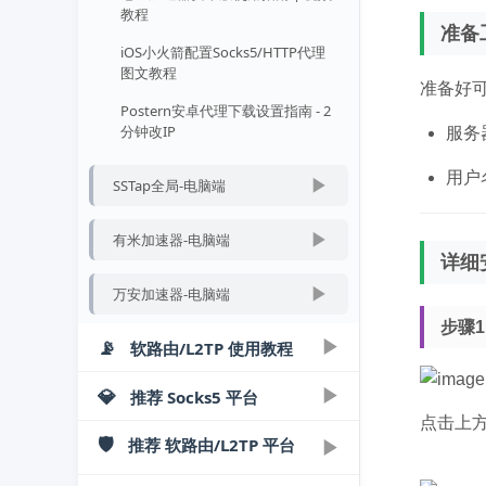
教程
视频教程
准备
iOS小火箭配置Socks5/HTTP代理
老鱼加速器自定义规则视频教程 |
图文教程
智能分流
准备好可用
Postern安卓代理下载设置指南 - 2
分钟改IP
服务
用户
▶
SSTap全局-电脑端
SSTap-beta下载使用教程 - 轻松配
▶
有米加速器-电脑端
置SOCKS5
详细
有米加速器Socks5软件下载使用教
SSTap工具下载及使用指南 | 视频
▶
万安加速器-电脑端
程
教程
步骤
万安加速器购买使用教程 | 一键配
有米网游加速器绑定安卓模拟器图
▶
📡
软路由/L2TP 使用教程
置指南
文教程
万安加速器模拟器绑定视频教程
▶
💎
▶
推荐 Socks5 平台
软路由导入IP教程
点击上
ROS软路由多WAN/多IP配置详解
🛡️
▶
推荐 软路由/L2TP 平台
▶
光子SK5
▶
安卓手机直连教程
爱快软路由L2TP协议单机单IP配置
光子IP - Socks5/L2TP购买提取使