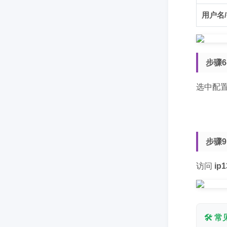
Firefox火狐浏览器教程：
无忧IP | 安卓端下载使用教程
ST加速器软件下载使用教程 | 最新
无虑包机使用指南 | 视频教程
用户名
▶
▶
手机端
socks5
SwitchyOmega代理
版一键配置接
无虑包机购买下载使用教程
无忧Socks5电脑端教程：多IP切换
ST加速器安卓/苹果端教程 | 手机
360浏览器代理IP设置指南
端购买使用全指南
无忧IP模拟器绑定教程
无忧Socks5安卓端一键配置指南
搜狗浏览器代理IP设置指南
步骤
ST加速器iOS直连教程 | 苹果手机
无忧IP 8.0使用指南 | 视频教程
使用全指南
选中配
步骤9
访问
ip
🛠️ 