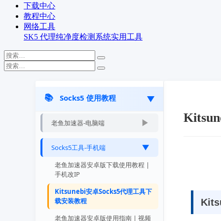
下载中心
教程中心
网络工具
SK5 代理纯净度检测系统
实用工具
📚
Socks5 使用教程
▶
Kit
▶
老鱼加速器-电脑端
老鱼加速器免费版下载安装教程 |
Socks5工具-手机端
▶
单窗口单IP
老鱼加速器安卓版下载使用教程 |
老鱼加速器专业版下载使用教程 |
手机改IP
多开/IP隔离
Kitsunebi安卓Socks5代理工具下
老鱼加速器模拟器绑定视频教程 |
载安装教程
Kit
手游零延迟
老鱼加速器安卓版使用指南 | 视频
老鱼加速器Socks5协议配置指南 |