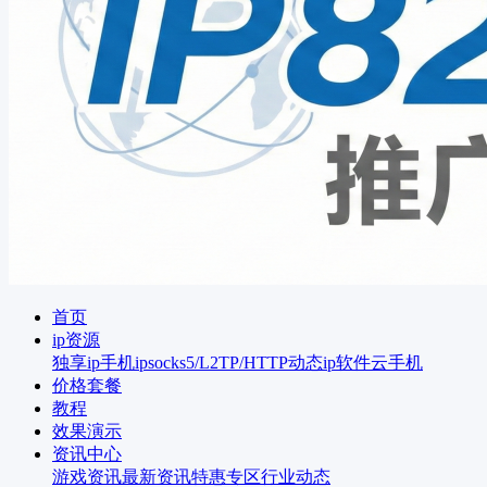
首页
ip资源
独享ip
手机ip
socks5/L2TP/HTTP
动态ip软件
云手机
价格套餐
教程
效果演示
资讯中心
游戏资讯
最新资讯
特惠专区
行业动态