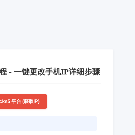
用教程 - 一键更改手机IP详细步骤
cks5 平台 (获取IP)