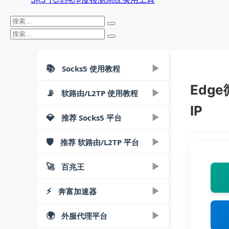
📚
▶
Socks5 使用教程
Edg
📡
▶
▶
软路由/L2TP 使用教程
老鱼加速器-电脑端
IP
老鱼加速器免费版下载安装教程 |
💎
▶
▶
推荐 Socks5 平台
软路由导入IP教程
▶
Socks5工具-手机端
单窗口单IP
ROS软路由多WAN/多IP配置详解
老鱼加速器安卓版下载使用教程 |
🛡️
▶
老鱼加速器专业版下载使用教程 |
▶
推荐 软路由/L2TP 平台
光子SK5
▶
安卓手机直连教程
▶
SSTap全局-电脑端
手机改IP
多开/IP隔离
爱快软路由L2TP协议单机单IP配置
光子IP - Socks5/L2TP购买提取使
安卓手机L2TP直连教程：3分钟快
🚀
▶
| 图解
▶
百兆王
SSTap-beta下载使用教程 - 轻松配
小猫IP
Kitsunebi安卓Socks5代理工具下
老鱼加速器模拟器绑定视频教程 |
▶
用教程
windows电脑直连教程
▶
速换IP
有米加速器-电脑端
置SOCKS5
载安装教程
手游零延迟
爱快软路由配合手机+专属AP实现
小猫IP手机云手机购买下载使用教
⚡
▶
▶
奔富加速器
Windows电脑L2TP协议VPN设置
注册 | 购买 | 免费测试
有米加速器Socks5软件下载使用教
单机单IP
SSTap工具下载及使用指南 | 视频
程
老鱼加速器安卓版使用指南 | 视频
▶
老鱼加速器Socks5协议配置指南 |
苹果mac直连教程
▶
教程
万安加速器-电脑端
程
教程
教程
视频教程
百兆王IP代理购买教程：3步完成
Proxifier代理设置全攻略 - 3步配置
🌍
▶
小猫IP购买使用教程：
▶
外服代理平台
注册 | 购买 | 免费测试
▶
苹果ios手机利用L2TP/Socks5直连
电脑端
Windows/软路由PPTP/L2TP直连
万安加速器购买使用教程 | 一键配
购买
有米网游加速器绑定安卓模拟器图
Socks5
SOCKS5/L2TP详解
iOS小火箭配置Socks5/HTTP代理
老鱼加速器自定义规则视频教程 |
改IP