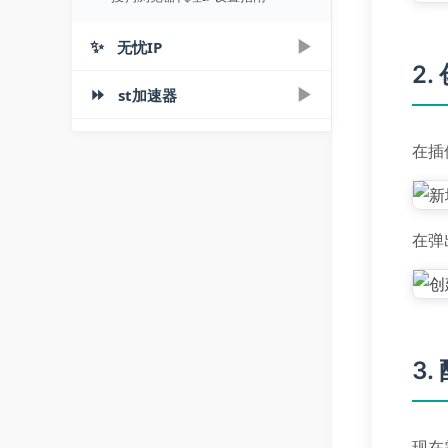
✨
▶
无忧IP
2
⏩
▶
▶
st加速器
注册 | 购买|免费测试
无忧IP购买使用教程 - 5步上手指南
▶
注册 | 购买 | 下载
▶
电脑端
在插
ST加速器使用教程：3步快速注册
无忧IP 8.0下载使用教程 | 一键配
▶
电脑端
▶
购买与下载指南
手机端
置
ST加速器软件下载使用教程 | 最新
无忧IP | 安卓端下载使用教程
在弹
无虑包机使用指南 | 视频教程
▶
手机端
▶
版一键配置接
socks5
无虑包机购买下载使用教程
ST加速器安卓/苹果端教程 | 手机
无忧Socks5电脑端教程：多IP切换
端购买使用全指南
无忧IP模拟器绑定教程
无忧Socks5安卓端一键配置指南
ST加速器iOS直连教程 | 苹果手机
无忧IP 8.0使用指南 | 视频教程
使用全指南
3.
现在