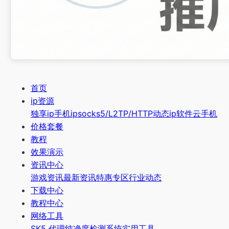
首页
ip资源
独享ip
手机ip
socks5/L2TP/HTTP
动态ip软件
云手机
价格套餐
教程
效果演示
资讯中心
游戏资讯
最新资讯
特惠专区
行业动态
下载中心
教程中心
网络工具
SK5 代理纯净度检测系统
实用工具