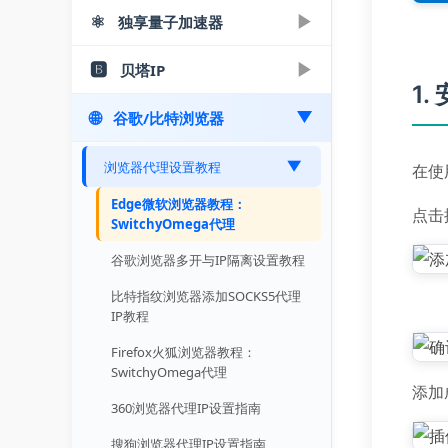
改IP视频
置指南
文教程
奔富加速器购买使用教程-注册/选
图文教程
智能分流
百兆王电脑端教程：端游与模拟器
⚛️
▶
百兆王分组功能使用教程：多设备
▶
独享量子加速器
无双代理服务平台
▶
电脑端
▶
购/IP导出
手机端
苹果Mac电脑代理IP设置教程
一键绑定
万安加速器模拟器绑定视频教程
账号共享
Postern安卓代理下载设置指南 - 2
无双代理Socks5/L2TP购买提取教
奔富加速器PC端下载使用教程 | 一
🅱️
▶
奔富加速器 | 分组功能介绍及设置
▶
分钟改IP
贝塔IP
百兆王安卓手机使用教程-轻松更
注册 | 购买 | 免费测试
▶
程
手机端
▶
键配置
socks5
教程
1.
换节点
量子IP购买使用教程-3分钟上手指
🌐
无双IP代理L2TP服务使用教程
▶
谷歌/比特浏览器
奔富加速器安卓版教程 | 手机一键
▶
贝塔IP使用教程
▶
百兆王Socks5代理IP提取使用教程
电脑端
南
▶
Socks5/软路由L2TP
改IP
贝塔IP购买下载使用教程 | 一键配
量子加速器购买使用教程 | 独享IP
量子IP设置分组教程：多设备IP分
浏览器代理设置教程
▶
在使
奔富加速器Socks5/L2TP一键配置
▶
置指南
手机端
配置
配
教程
Edge微软浏览器教程：
贝塔IP使用指南 | 视频教程
量子IP安卓版下载使用教程
点击
量子IP模拟器绑定教程
SwitchyOmega代理
▶
socks5
贝塔IP浏览器配置指南 | 视频教程
量子IP安卓版使用 | 视频教程
量子IP动态版购买使用指南
谷歌浏览器多开与IP隔离设置教程
量子IP Socks5提取教程 | 一键防
封技巧
量子IP端游绑定指南 | 视频教程
比特指纹浏览器添加SOCKS5代理
IP教程
量子IP使用指南 | 视频教程
Firefox火狐浏览器教程：
SwitchyOmega代理
添加
360浏览器代理IP设置指南
搜狗浏览器代理IP设置指南