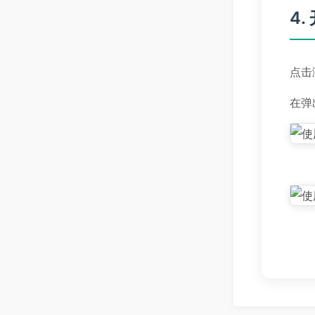
4
点击
在弹