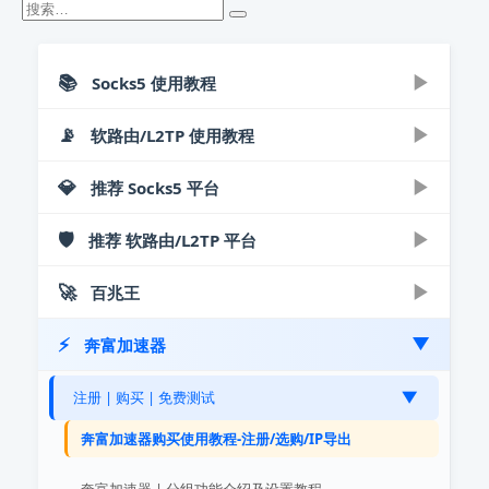
📚
▶
Socks5 使用教程
📡
▶
▶
软路由/L2TP 使用教程
老鱼加速器-电脑端
老鱼加速器免费版下载安装教程 | 单窗口单IP
💎
▶
▶
推荐 Socks5 平台
软路由导入IP教程
▶
Socks5工具-手机端
老鱼加速器专业版下载使用教程 | 多开/IP隔离
ROS软路由多WAN/多IP配置详解
老鱼加速器安卓版下载使用教程 | 手机改IP
🛡️
▶
▶
推荐 软路由/L2TP 平台
光子SK5
▶
安卓手机直连教程
▶
SSTap全局-电脑端
老鱼加速器模拟器绑定视频教程 | 手游零延迟
爱快软路由L2TP协议单机单IP配置 | 图解
光子IP - Socks5/L2TP购买提取使用教程
Kitsunebi安卓Socks5代理工具下载安装教程
安卓手机L2TP直连教程：3分钟快速换IP
🚀
▶
▶
百兆王
SSTap-beta下载使用教程 - 轻松配置SOCKS5
小猫IP
▶
windows电脑直连教程
▶
有米加速器-电脑端
老鱼加速器Socks5协议配置指南 | 视频教程
爱快软路由配合手机+专属AP实现单机单IP
小猫IP手机云手机购买下载使用教程
老鱼加速器安卓版使用指南 | 视频教程
⚡
SSTap工具下载及使用指南 | 视频教程
▶
奔富加速器
Windows电脑L2TP协议VPN设置教程
▶
注册 | 购买 | 免费测试
有米加速器Socks5软件下载使用教程
▶
苹果mac直连教程
▶
万安加速器-电脑端
老鱼加速器自定义规则视频教程 | 智能分流
Proxifier代理设置全攻略 - 3步配置Socks5
小猫IP购买使用教程：SOCKS5/L2TP详解
iOS小火箭配置Socks5/HTTP代理图文教程
百兆王IP代理购买教程：3步完成购买
Windows/软路由PPTP/L2TP直连改IP视频
注册 | 购买 | 免费测试
▶
有米网游加速器绑定安卓模拟器图文教程
▶
苹果ios手机利用L2TP/Socks5直连改IP
电脑端
万安加速器购买使用教程 | 一键配置指南
Postern安卓代理下载设置指南 - 2分钟改IP
百兆王分组功能使用教程：多设备账号共享
奔富加速器购买使用教程-注册/选购/IP导出
百兆王电脑端教程：端游与模拟器一键绑定
苹果Mac电脑代理IP设置教程
万安加速器模拟器绑定视频教程
▶
手机端
奔富加速器 | 分组功能介绍及设置教程