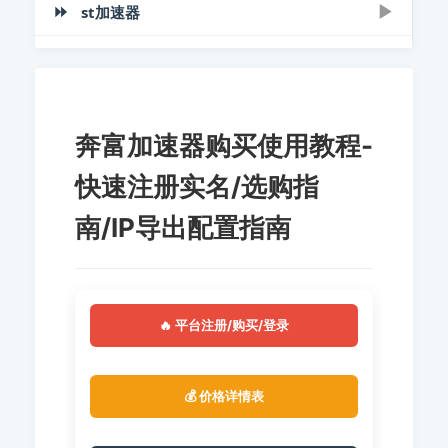
Edge微软浏览器教程：SwitchyOmega代理
量子IP模拟器绑定教程
⏩
▶
▶
st加速器
量子IP安卓版下载使用教程
注册 | 购买|免费测试
▶
socks5
贝塔IP浏览器配置指南 | 视频教程
谷歌浏览器多开与IP隔离设置教程
无忧IP购买使用教程 - 5步上手指南
量子IP动态版购买使用指南
量子IP安卓版使用 | 视频教程
▶
注册 | 购买 | 下载
▶
量子IP Socks5提取教程 | 一键防封技巧
电脑端
比特指纹浏览器添加SOCKS5代理IP教程
量子IP端游绑定指南 | 视频教程
ST加速器使用教程：3步快速注册购买与下载指南
无忧IP 8.0下载使用教程 | 一键配置
▶
电脑端
▶
手机端
奔富加速器购买使用教程-
Firefox火狐浏览器教程：SwitchyOmega代理
量子IP使用指南 | 视频教程
无虑包机使用指南 | 视频教程
ST加速器软件下载使用教程 | 最新版一键配置接
无忧IP | 安卓端下载使用教程
▶
手机端
▶
socks5
快速注册实名/选购指
360浏览器代理IP设置指南
无虑包机购买下载使用教程
ST加速器安卓/苹果端教程 | 手机端购买使用全指南
无忧Socks5电脑端教程：多IP切换
南/IP导出配置指南
搜狗浏览器代理IP设置指南
无忧IP模拟器绑定教程
ST加速器iOS直连教程 | 苹果手机使用全指南
无忧Socks5安卓端一键配置指南
无忧IP 8.0使用指南 | 视频教程
🔥 平台注册/购买/登录
💰 价格详情表