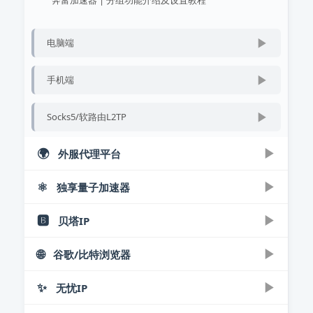
百兆王安卓手机使用教程-轻松更换节点
▶
socks5
▶
电脑端
百兆王Socks5代理IP提取使用教程
奔富加速器PC端下载使用教程 | 一键配置
▶
手机端
奔富加速器安卓版教程 | 手机一键改IP
▶
Socks5/软路由L2TP
奔富加速器Socks5/L2TP一键配置教程
🌍
▶
外服代理平台
⚛️
▶
▶
独享量子加速器
无双代理服务平台
无双代理Socks5/L2TP购买提取教程
🅱️
▶
▶
贝塔IP
注册 | 购买 | 免费测试
无双IP代理L2TP服务使用教程
量子IP购买使用教程-3分钟上手指南
🌐
▶
▶
谷歌/比特浏览器
贝塔IP使用教程
▶
电脑端
量子IP设置分组教程：多设备IP分配
贝塔IP购买下载使用教程 | 一键配置指南
量子加速器购买使用教程 | 独享IP配置
✨
▶
▶
无忧IP
浏览器代理设置教程
▶
手机端
贝塔IP使用指南 | 视频教程