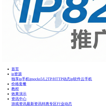
首页
ip资源
独享ip
手机ip
socks5/L2TP/HTTP
动态ip软件
云手机
价格套餐
教程
效果演示
资讯中心
游戏资讯
最新资讯
特惠专区
行业动态