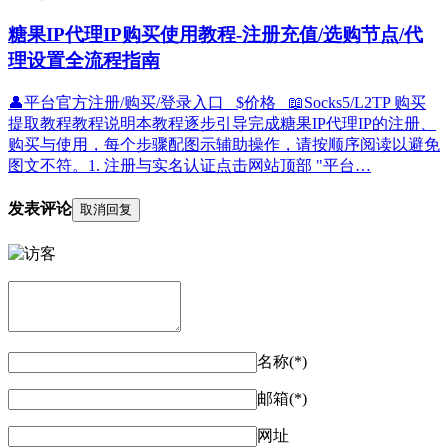
糖果IP代理IP购买使用教程-注册充值/选购节点/代
理设置全流程指南
👤平台官方注册/购买/登录入口 $价格 📖Socks5/L2TP 购买
提取教程教程说明本教程逐步引导完成糖果IP代理IP的注册、
购买与使用，每个步骤配图示辅助操作，请按顺序阅读以避免
图文不符。1. 注册与实名认证点击网站顶部 "平台…
发表评论
取消回复
名称(*)
邮箱(*)
网址