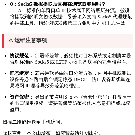
Q：Socks5 数据提取后直接在浏览器能用吗？
A：标准的单窗口单 IP 技术属于网络底层分流。必须
将提取到的明文协议数据，妥善填入支持 Socks5 代理规范
的拦截工具、指纹浏览器或第三方驱动中方能正式生效。
⚠️ 运维注意事项
协议规范：
部署环境前，必须核对目标系统或定制脚本是
否对标准的 Socks5 或 L2TP 协议具备底层的完全相容性。
静态绑定：
若采用软路由端口分流方案，内网手机或测试
设备务必在路由后台锁定静态 DHCP，防止设备断线重连
局域网 IP 漂移导致分流策略错乱。
资产保密：
导出的节点明文文本（含验证密码）具备唯一
的出口调用授权，请妥善保管防范被他人恶意扫描或越权
盗用。
扫描二维码推送至手机访问。
版权声明：本文由发布，如需转载请注明出处。