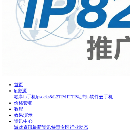
首页
ip资源
独享ip
手机ip
socks5/L2TP/HTTP
动态ip软件
云手机
价格套餐
教程
效果演示
资讯中心
游戏资讯
最新资讯
特惠专区
行业动态