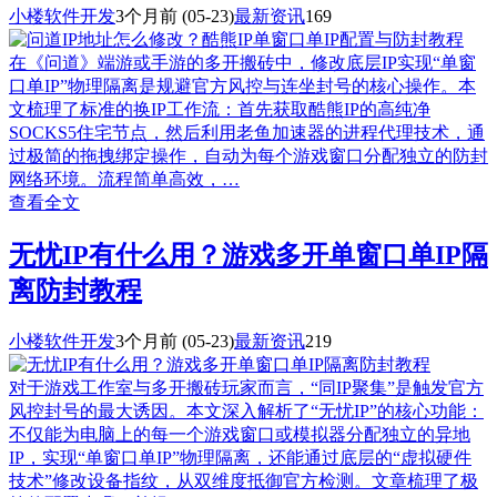
小楼软件开发
3个月前
(05-23)
最新资讯
169
在《问道》端游或手游的多开搬砖中，修改底层IP实现“单窗
口单IP”物理隔离是规避官方风控与连坐封号的核心操作。本
文梳理了标准的换IP工作流：首先获取酷熊IP的高纯净
SOCKS5住宅节点，然后利用老鱼加速器的进程代理技术，通
过极简的拖拽绑定操作，自动为每个游戏窗口分配独立的防封
网络环境。流程简单高效，…
查看全文
无忧IP有什么用？游戏多开单窗口单IP隔
离防封教程
小楼软件开发
3个月前
(05-23)
最新资讯
219
对于游戏工作室与多开搬砖玩家而言，“同IP聚集”是触发官方
风控封号的最大诱因。本文深入解析了“无忧IP”的核心功能：
不仅能为电脑上的每一个游戏窗口或模拟器分配独立的异地
IP，实现“单窗口单IP”物理隔离，还能通过底层的“虚拟硬件
技术”修改设备指纹，从双维度抵御官方检测。文章梳理了极