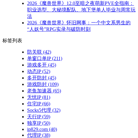
2026《魔兽世界》12.0至暗之夜萌新PVE全指南：
职业选型、大秘境配队、地下堡单人毕业与周常玩
法
2026《魔兽世界》怀旧网事：一个中文系男生的
“人妖号”RPG实录与破防时刻
标签列表
防关联
(42)
单窗口单IP
(211)
游戏多开
(45)
动态IP
(52)
多开防封
(45)
游戏防封
(109)
老鱼加速器
(65)
无忧IP
(81)
住宅IP
(66)
Socks5代理
(32)
天行IP
(59)
独享IP
(50)
ip829.com
(40)
代理IP
(38)