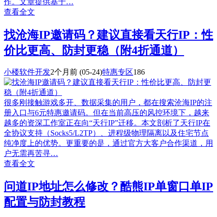
作。文章提供基于…
查看全文
找沧海IP邀请码？建议直接看天行IP：性
价比更高、防封更稳（附4折通道）
小楼软件开发
2个月前
(05-24)
特惠专区
186
很多刚接触游戏多开、数据采集的用户，都在搜索沧海IP的注
册入口与6元特惠邀请码。但在当前高压的风控环境下，越来
越多的资深工作室正在向“天行IP”迁移。本文剖析了天行IP在
全协议支持（Socks5/L2TP）、进程级物理隔离以及住宅节点
纯净度上的优势。更重要的是，通过官方大客户合作渠道，用
户无需再苦寻…
查看全文
问道IP地址怎么修改？酷熊IP单窗口单IP
配置与防封教程