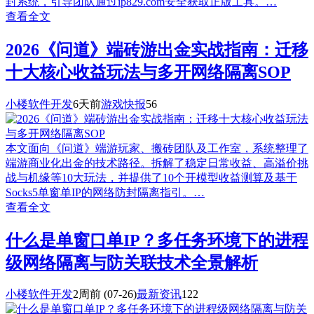
封系统，引导团队通过ip829.com安全获取正版工具。…
查看全文
2026《问道》端砖游出金实战指南：迁移
十大核心收益玩法与多开网络隔离SOP
小楼软件开发
6天前
游戏快报
56
本文面向《问道》端游玩家、搬砖团队及工作室，系统整理了
端游商业化出金的技术路径。拆解了稳定日常收益、高溢价挑
战与机缘等10大玩法，并提供了10个开模型收益测算及基于
Socks5单窗单IP的网络防封隔离指引。…
查看全文
什么是单窗口单IP？多任务环境下的进程
级网络隔离与防关联技术全景解析
小楼软件开发
2周前
(07-26)
最新资讯
122