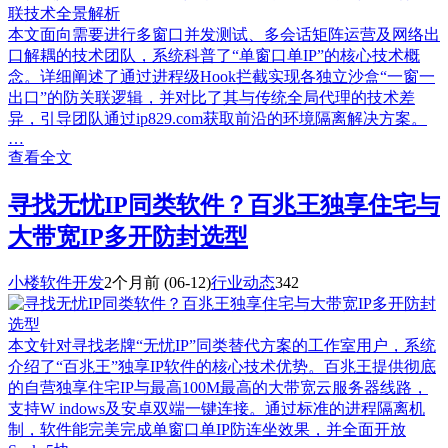
本文面向需要进行多窗口并发测试、多会话矩阵运营及网络出
口解耦的技术团队，系统科普了“单窗口单IP”的核心技术概
念。详细阐述了通过进程级Hook拦截实现各独立沙盒“一窗一
出口”的防关联逻辑，并对比了其与传统全局代理的技术差
异，引导团队通过ip829.com获取前沿的环境隔离解决方案。
…
查看全文
寻找无忧IP同类软件？百兆王独享住宅与
大带宽IP多开防封选型
小楼软件开发
2个月前
(06-12)
行业动态
342
本文针对寻找老牌“无忧IP”同类替代方案的工作室用户，系统
介绍了“百兆王”独享IP软件的核心技术优势。百兆王提供彻底
的自营独享住宅IP与最高100M最高的大带宽云服务器线路，
支持W indows及安卓双端一键连接。通过标准的进程隔离机
制，软件能完美完成单窗口单IP防连坐效果，并全面开放