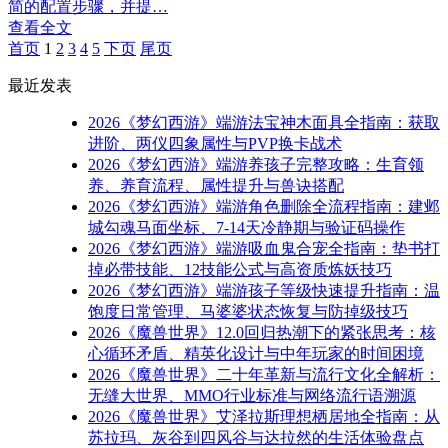
简的配置步骤，并提…
查看全文
首页
1
2
3
4
5
下页
尾页
最近发表
2026《梦幻西游》端游法宝神木面具全指南：获取
进阶、两仪四象属性与PVP换卡战术
2026《梦幻西游》端游养孩子完整攻略：生育领
养、养育流程、属性提升与兽诀搭配
2026《梦幻西游》端游角色删除全流程指南：建邺
城勾魂马面坐标、7-14天冷静期与验证码操作
2026《梦幻西游》端游吸血鬼合宠全指南：垫书打
掉必带技能、12技能公式与高资质炼妖技巧
2026《梦幻西游》端游孩子等级快速提升指南：温
饱度日常管理、马婆婆状态恢复与防掉级技巧
2026《魔兽世界》12.0回归热潮下的紧张思考：核
心循环矛盾、精英化设计与中年玩家的时间困境
2026《魔兽世界》二十年革新与流行文化全解析：
无缝大世界、MMO行业标准与网络流行语溯源
2026《魔兽世界》艾泽拉斯理想栖居地全指南：从
苏拉玛、灰谷到四风谷与达拉然的生活体验盘点