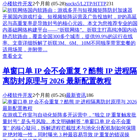
小楼软件开发
2个月前
(05-28)
socks5/L2TP/HTTP
231
开展国内游戏打金、短视频矩阵运营及广告投放时，IP的高延
迟与高重复率是导致封号的核心元凶。本文为您推荐专业的国
内基础网络构建平台——“折联网络”。折联主打高纯净国内动
静态软路由，覆盖全国300多个城市，提供99.9%的运行在线
率。文章详细拆解了折联3M、6M、10M不同独享带宽套餐的
适用场景，并附带…
查看全文
单窗口单 IP 会不会重复？酷熊 IP 进程隔
离防封原理与 2026 最新配置教程
小楼软件开发
2个月前
(05-26)
最新资讯
186
在游戏工作室与自动化矩阵多开运营中，"独立 IP 重复触发批
量封号" 是头号风险。本文明确解答 "单窗口单 IP 会不会重
复" 的核心疑问，拆解进程拦截技术与池化分配机制如何保障
IP 绝对唯一性，同时曝光 3 种最容易导致 IP 重复的错误操