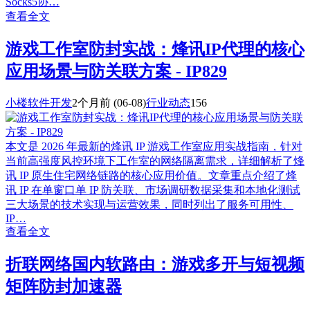
Socks5协…
查看全文
游戏工作室防封实战：烽讯IP代理的核心
应用场景与防关联方案 - IP829
小楼软件开发
2个月前
(06-08)
行业动态
156
本文是 2026 年最新的烽讯 IP 游戏工作室应用实战指南，针对
当前高强度风控环境下工作室的网络隔离需求，详细解析了烽
讯 IP 原生住宅网络链路的核心应用价值。文章重点介绍了烽
讯 IP 在单窗口单 IP 防关联、市场调研数据采集和本地化测试
三大场景的技术实现与运营效果，同时列出了服务可用性、
IP…
查看全文
折联网络国内软路由：游戏多开与短视频
矩阵防封加速器