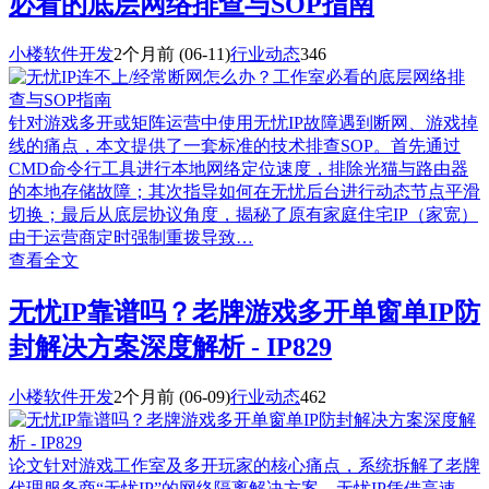
必看的底层网络排查与SOP指南
小楼软件开发
2个月前
(06-11)
行业动态
346
针对游戏多开或矩阵运营中使用无忧IP故障遇到断网、游戏掉
线的痛点，本文提供了一套标准的技术排查SOP。首先通过
CMD命令行工具进行本地网络定位速度，排除光猫与路由器
的本地存储故障；其次指导如何在无忧后台进行动态节点平滑
切换；最后从底层协议角度，揭秘了原有家庭住宅IP（家宽）
由于运营商定时强制重拨导致…
查看全文
无忧IP靠谱吗？老牌游戏多开单窗单IP防
封解决方案深度解析 - IP829
小楼软件开发
2个月前
(06-09)
行业动态
462
论文针对游戏工作室及多开玩家的核心痛点，系统拆解了老牌
代理服务商“无忧IP”的网络隔离解决方案。无忧IP凭借高速