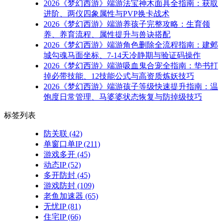
2026《梦幻西游》端游法宝神木面具全指南：获取
进阶、两仪四象属性与PVP换卡战术
2026《梦幻西游》端游养孩子完整攻略：生育领
养、养育流程、属性提升与兽诀搭配
2026《梦幻西游》端游角色删除全流程指南：建邺
城勾魂马面坐标、7-14天冷静期与验证码操作
2026《梦幻西游》端游吸血鬼合宠全指南：垫书打
掉必带技能、12技能公式与高资质炼妖技巧
2026《梦幻西游》端游孩子等级快速提升指南：温
饱度日常管理、马婆婆状态恢复与防掉级技巧
标签列表
防关联
(42)
单窗口单IP
(211)
游戏多开
(45)
动态IP
(52)
多开防封
(45)
游戏防封
(109)
老鱼加速器
(65)
无忧IP
(81)
住宅IP
(66)