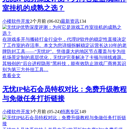
室挂机的成熟之选？
小楼软件开发
2个月前
(06-02)
最新资讯
134
在游戏多开与搬砖打金行业中，代理IP软件的稳定性直接决定
了工作室的存活率。本文为您详细拆解稳定运营长达10年的老
牌防封工具——“无忧IP”。凭借庞大的地区节点覆盖与专为挂
机场景定制的底层优化，无忧IP完美解决了卡顿与掉线难题。
其独创的“后台进程隐形”黑科技，能有效防止游戏厂商将其识
别为第三方外挂工具…
查看全文
无忧IP钻石会员特权对比：免费升级教程
与免做任务打折链接
小楼软件开发
3个月前
(05-24)
特惠专区
149