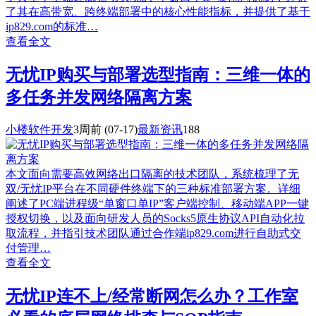
了其在高带宽、跨终端部署中的核心性能指标，并提供了基于
ip829.com的标准…
查看全文
无忧IP购买与部署选型指南：三维一体的
多任务并发网络隔离方案
小楼软件开发
3周前
(07-17)
最新资讯
188
本文面向需要高效网络出口隔离的技术团队，系统梳理了无
双/无忧IP平台在不同硬件终端下的三种标准部署方案。详细
阐述了PC端进程级“单窗口单IP”客户端控制、移动端APP一键
授权切换，以及面向研发人员的Socks5原生协议API自动化拉
取流程，并指引技术团队通过合作端ip829.com进行自助式交
付管理…
查看全文
无忧IP连不上/经常断网怎么办？工作室