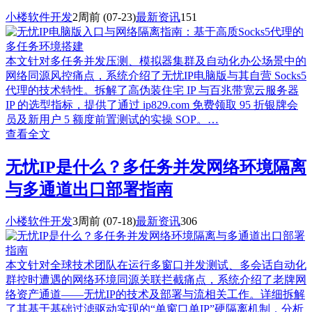
小楼软件开发
2周前
(07-23)
最新资讯
151
本文针对多任务并发压测、模拟器集群及自动化办公场景中的
网络同源风控痛点，系统介绍了无忧IP电脑版与其自营 Socks5
代理的技术特性。拆解了高伪装住宅 IP 与百兆带宽云服务器
IP 的选型指标，提供了通过 ip829.com 免费领取 95 折银牌会
员及新用户 5 额度前置测试的实操 SOP。…
查看全文
无忧IP是什么？多任务并发网络环境隔离
与多通道出口部署指南
小楼软件开发
3周前
(07-18)
最新资讯
306
本文针对全球技术团队在运行多窗口并发测试、多会话自动化
群控时遭遇的网络环境同源关联拦截痛点，系统介绍了老牌网
络资产通道——无忧IP的技术及部署与流相关工作。详细拆解
了其基于基础过滤驱动实现的“单窗口单IP”硬隔离机制，分析