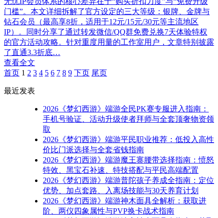
无忧IP会员体系的核心差异在于“购买折扣力度”与“免费升级
门槛”。本文详细拆解了官方设定的三大等级：银牌、金牌与
钻石会员（最高享8折，适用于12元/15元/30元等主流地区
IP）。同时分享了通过转发微信/QQ群免费兑换7天体验特权
的官方活动攻略。针对重度用量的工作室用户，文章特别披露
了直通3.3折底…
查看全文
首页
1
2
3
4
5
6
7
8
9
下页
尾页
最近发表
2026《梦幻西游》端游全民PK赛专服进入指南：
手机号验证、活动升级使者拜师与全套顶奢物资领
取
2026《梦幻西游》端游平民职业推荐：低投入高性
价比门派选择与全套省钱指南
2026《梦幻西游》端游魔王寨腰带选择指南：愤怒
特效、黑宝石补速、特技搭配与平民高端配置
2026《梦幻西游》端游普陀孩子养成全指南：定位
优势、加点套路、入离场技能与30天养育计划
2026《梦幻西游》端游神木面具全解析：获取进
阶、两仪四象属性与PVP换卡战术指南