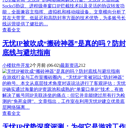
Socks5协议、进程级单窗口IP拦截技术以及灵活的协议转发功
能，全面兼容主指挥、虚拟机和移动端设备。文章横向分析了
其在大带宽、低延迟和高防封率方面的技术优势，为多账号长
线运营提供了健壮的…
查看全文
无忧IP被吹成“搬砖神器”是真的吗？防封
底线与避坑指南
小楼软件开发
2个月前
(06-02)
最新资讯
212
在游戏打金与工作室搬砖圈内，“无忧IP”常被冠以“防封神器”
的称号。本文从底层技术角度对该说法进行了客观评估：无忧
IP确实通过海量的IP资源池和成熟的“单窗口单IP”技术，有效
解决了账号同IP关联连坐的痛点；但它并非能绕过所有行为检
测的“免死金牌”。文章指出，工作室在利用无忧IP建立优质底
层网络隔离…
查看全文
无忧IP优势深度评测：为何它是游戏工作