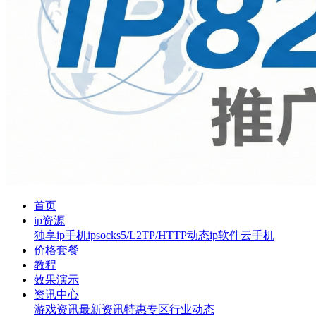
首页
ip资源
独享ip
手机ip
socks5/L2TP/HTTP
动态ip软件
云手机
价格套餐
教程
效果演示
资讯中心
游戏资讯
最新资讯
特惠专区
行业动态