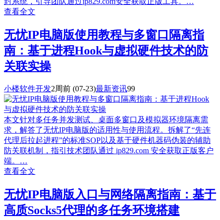
封系统，引导团队通过ip829.com安全获取正版工具。…
查看全文
无忧IP电脑版使用教程与多窗口隔离指
南：基于进程Hook与虚拟硬件技术的防
关联实操
小楼软件开发
2周前
(07-23)
最新资讯
99
本文针对多任务并发测试、桌面多窗口及模拟器环境隔离需
求，解答了无忧IP电脑版的适用性与使用流程。拆解了“先连
代理后拉起进程”的标准SOP以及基于硬件机器码伪装的辅助
防关联机制，指引技术团队通过 ip829.com 安全获取正版客户
端。…
查看全文
无忧IP电脑版入口与网络隔离指南：基于
高质Socks5代理的多任务环境搭建