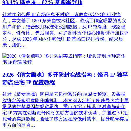
93.4% 满意度、82% 复购率登顶
针对住宅代理 IP 市场信息不对称、虚假宣传泛滥的行业痛
点，本文基于 1800 条来自技术社区、游戏工作室联盟的真实
用户评价，结合数月标准化实测数据，从 IP 纯净度、线路稳
定性、性价比、售后服务、可追溯性五个核心维度进行加权评
分，形成 2026 年国内住宅代理 IP 市场口碑排行榜。结果显
示，烽讯…
2026《倩女幽魂》多开防封实战指南：烽讯 IP 独享
静态住宅 IP 配置教程
针对《倩女幽魂》网易星云风控系统的 IP 聚类检测、设备指
纹绑定等多维度防作弊机制，本文深入剖析了多账号运营中最
常见的封禁原因与规避思路。重点介绍了烽讯 IP 独享静态住
宅 IP 方案在切断账号网络关联方面的技术优势，并通过 50 组
账号的实测数据，验证了该方案在降低封禁率、提升账号存活
率方面的显著…