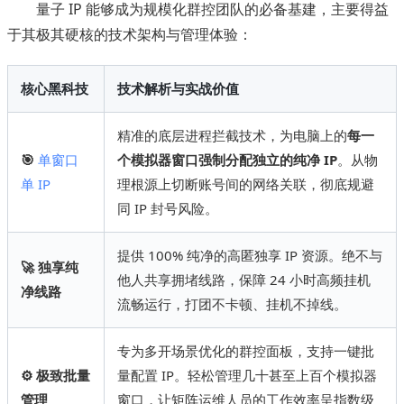
量子 IP 能够成为规模化群控团队的必备基建，主要得益
于其极其硬核的技术架构与管理体验：
核心黑科技
技术解析与实战价值
精准的底层进程拦截技术，为电脑上的
每一
🎯
单窗口
个模拟器窗口强制分配独立的纯净 IP
。从物
单 IP
理根源上切断账号间的网络关联，彻底规避
同 IP 封号风险。
提供 100% 纯净的高匿独享 IP 资源。绝不与
🚀 独享纯
他人共享拥堵线路，保障 24 小时高频挂机
净线路
流畅运行，打团不卡顿、挂机不掉线。
专为多开场景优化的群控面板，支持一键批
⚙️ 极致批量
量配置 IP。轻松管理几十甚至上百个模拟器
管理
窗口，让矩阵运维人员的工作效率呈指数级