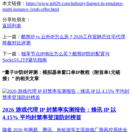
本文链接：
https://www.ip829.com/industry/liangzi-ip-emulator-
multi-instance-1rmb-offer.html
分享给朋友：
返回列表
上一篇：
酷熊IP vs 云外IP怎么选？2026工作室静态住宅代理
终极对比评测
下一篇：
独享节点IP地址怎么买？酷熊IP防封配置与
Socks5/L2TP避坑指南
“量子IP防封评测：模拟器单窗口单IP教程（附首单1元链
接）” 的相关文章
2026 游戏代理 IP 封禁率实测报告：烽讯 IP 以
4.15% 平均封禁率登顶防封榜首
随着 2026 年网易、腾讯、米哈游等主流游戏厂商风控系统全