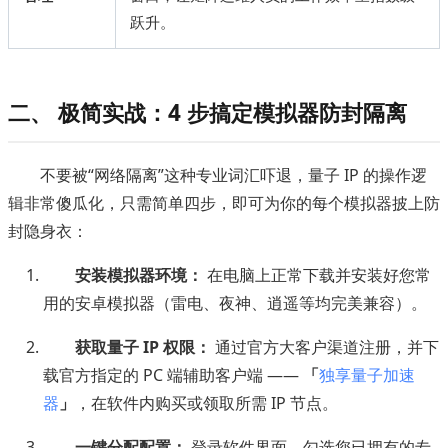
跃升。
二、 极简实战：4 步搞定模拟器防封隔离
不要被“网络隔离”这种专业词汇吓退，量子 IP 的操作逻
辑非常傻瓜化，只需简单四步，即可为你的每个模拟器披上防
封隐身衣：
安装模拟器环境：
在电脑上正常下载并安装好您常
用的安卓模拟器（雷电、夜神、逍遥等均完美兼容）。
获取量子 IP 权限：
通过官方大客户渠道注册，并下
载官方指定的 PC 端辅助客户端 ——
「
独享量子加速
器
」
，在软件内购买或领取所需 IP 节点。
一键分配配置：
登录软件界面，勾选您已拥有的专