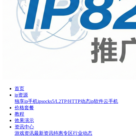
首页
ip资源
独享ip
手机ip
socks5/L2TP/HTTP
动态ip软件
云手机
价格套餐
教程
效果演示
资讯中心
游戏资讯
最新资讯
特惠专区
行业动态