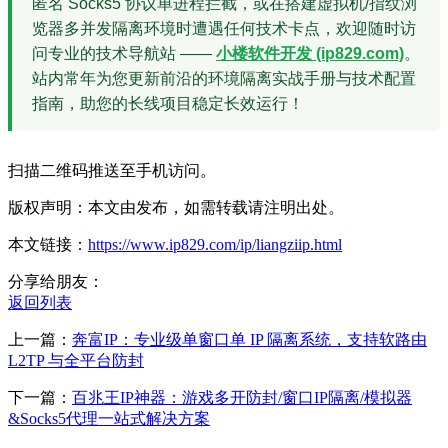
匿名 Socks5 协议单进程拦截，或在搭建虚拟机/指纹浏
览器多并发隔离环境时遭遇任何技术卡点，欢迎随时访
问专业的技术导航站 ——
小楼软件开发 (ip829.com)
。
站内常年为您更新前沿的环境隔离实战手册与技术配置
指南，助您的长线项目稳定长效运行！
扫描二维码推送至手机访问。
版权声明：本文由发布，如需转载请注明出处。
本文链接：
https://www.ip829.com/ip/liangziip.html
分享给朋友：
返回列表
上一篇：
奔富IP：专业级单窗口单 IP 隔离系统，支持软路由
L2TP 与全平台防封
下一篇：
百兆王IP神器：游戏多开防封/窗口IP隔离/模拟器
&Socks5代理一站式解决方案