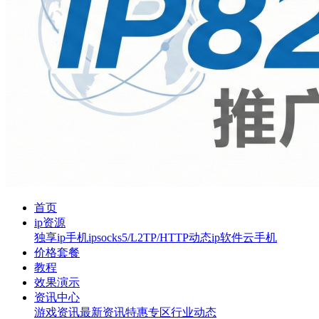
首页
ip资源
独享ip
手机ip
socks5/L2TP/HTTP
动态ip软件
云手机
价格套餐
教程
效果演示
资讯中心
游戏资讯
最新资讯
特惠专区
行业动态