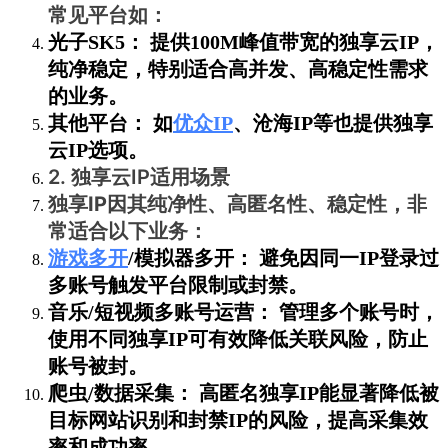
常见平台如：
光子SK5：
提供
100M峰值带宽
的独享云IP，
纯净稳定，特别适合高并发、高稳定性需求
的业务。
其他平台：
如
优众IP
、沧海IP等也提供独享
云IP选项。
2. 独享云IP适用场景
独享IP因其
纯净性、高匿名性、稳定性
，非
常适合以下业务：
游戏多开
/模拟器多开：
避免因同一IP登录过
多账号触发平台限制或封禁。
音乐/短视频多账号运营：
管理多个账号时，
使用不同独享IP可有效降低关联风险，防止
账号被封。
爬虫/数据采集：
高匿名独享IP能显著降低被
目标网站识别和封禁IP的风险，提高采集效
率和成功率。