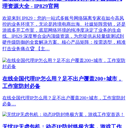
理资源大全 - IP829官网
欢迎来到 IP829：您的一站式多账号网络隔离专家在如今高风
控的业务环境下，无论是跨境电商出海、社媒矩阵营销，还是
游戏多开工作室，底层网络环境的纯净度决定了业务的生命
线。IP829 深度整合业内顶级资源，为您提供从轻量级测试到
硬件级防御的全套解决方案。核心产品矩阵：按需选型，精准
打击业务痛点🏆 【主…
在线全国代理IP怎么用？足不出户覆盖200+城市，
工作室防封必备
在线全国代理IP怎么用？足不出户覆盖200+城市，工作室防封
必备…
无忧IP无虑包机：动态IP防封终极方案，游戏工作