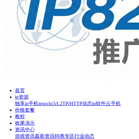
首页
ip资源
独享ip
手机ip
socks5/L2TP/HTTP
动态ip软件
云手机
价格套餐
教程
效果演示
资讯中心
游戏资讯
最新资讯
特惠专区
行业动态