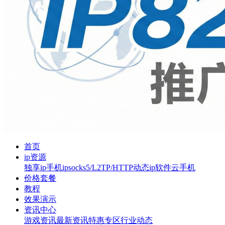
首页
ip资源
独享ip
手机ip
socks5/L2TP/HTTP
动态ip软件
云手机
价格套餐
教程
效果演示
资讯中心
游戏资讯
最新资讯
特惠专区
行业动态