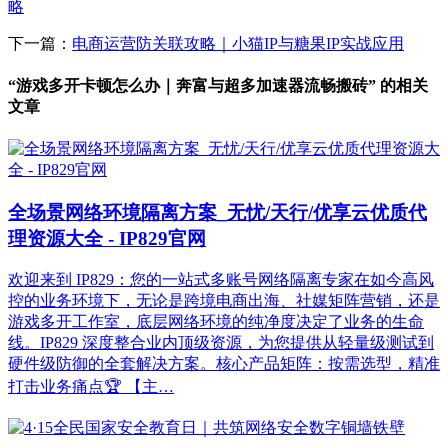
略
下一篇：
电商运营防关联攻略｜小猫IP与糖果IP实战应用
“游戏多开卡顿怎么办｜奔富与超多加速器流畅搬砖” 的相关
文章
全场景网络环境隔离方案_无忧/天行/优享云优质代
理资源大全 - IP829官网
欢迎来到 IP829：您的一站式多账号网络隔离专家在如今高风
控的业务环境下，无论是跨境电商出海、社媒矩阵营销，还是
游戏多开工作室，底层网络环境的纯净度决定了业务的生命
线。IP829 深度整合业内顶级资源，为您提供从轻量级测试到
硬件级防御的全套解决方案。核心产品矩阵：按需选型，精准
打击业务痛点🏆 【主…