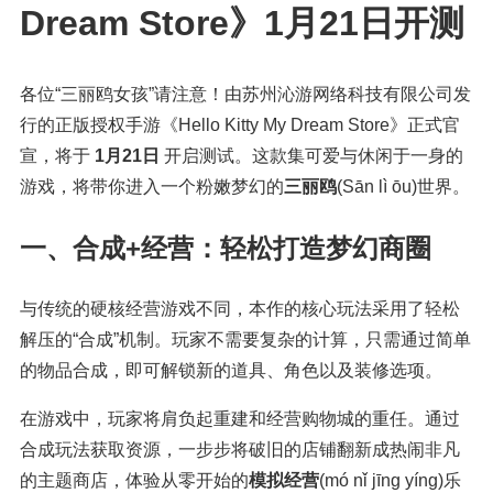
Dream Store》1月21日开测
各位“三丽鸥女孩”请注意！由苏州沁游网络科技有限公司发
行的正版授权手游《Hello Kitty My Dream Store》正式官
宣，将于
1月21日
开启测试。这款集可爱与休闲于一身的
游戏，将带你进入一个粉嫩梦幻的
三丽鸥
(Sān lì ōu)
世界。
一、合成+经营：轻松打造梦幻商圈
与传统的硬核经营游戏不同，本作的核心玩法采用了轻松
解压的“合成”机制。玩家不需要复杂的计算，只需通过简单
的物品合成，即可解锁新的道具、角色以及装修选项。
在游戏中，玩家将肩负起重建和经营购物城的重任。通过
合成玩法获取资源，一步步将破旧的店铺翻新成热闹非凡
的主题商店，体验从零开始的
模拟经营
(mó nǐ jīng yíng)
乐