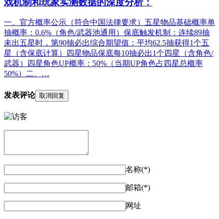
戏机制和玩家实测数据的深度分析：
一、官方概率公示（符合中国法律要求）五星物品基础概率单
抽概率：0.6%（角色/武器池通用）保底触发机制：连续89抽
未出五星时，第90抽必出综合期望值：平均62.5抽获得1个五
星（含保底计算）四星物品保底每10抽必出1个四星（含角色/
武器）四星角色UP概率：50%（当期UP角色占四星总概率
50%）二、…
发表评论
取消回复
名称(*)
邮箱(*)
网址