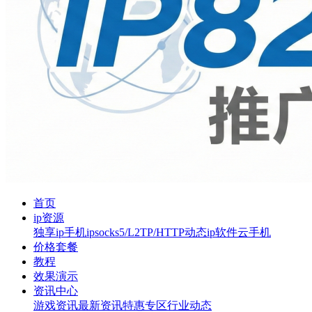
首页
ip资源
独享ip
手机ip
socks5/L2TP/HTTP
动态ip软件
云手机
价格套餐
教程
效果演示
资讯中心
游戏资讯
最新资讯
特惠专区
行业动态