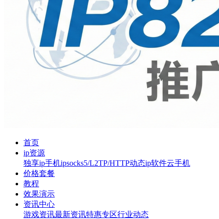
首页
ip资源
独享ip
手机ip
socks5/L2TP/HTTP
动态ip软件
云手机
价格套餐
教程
效果演示
资讯中心
游戏资讯
最新资讯
特惠专区
行业动态