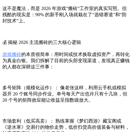
这不是魔法，而是 2026 年游戏“搬砖”工作室的真实写照。但
残酷的现实是：90% 的新手刚入场就栽在了“选错赛道”和“防
封技术”上。
💰 揭秘 2026 主流搬砖的三大核心逻辑
游戏搬砖
的本质很简单：用时间或技术换取虚拟资产，再转化
为真金白银。我们拆解了目前的头部变现渠道，发现真正赚钱
的人都在深耕这三件事：
多号矩阵（规模化运作）： 像老张这样，利用云手机或模拟
器开 20 个账号同步作业。单号每天产出也许只有十几块，但
20 个号的矩阵效应能让收益呈指数级放大。
市场套利（低买高卖）： 熟练掌握《梦幻西游》藏宝阁或
《逆水寒》交易行的物价走势，低价扫货高价值装备与材料，