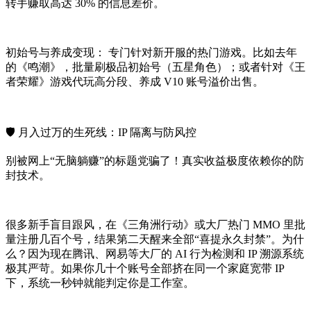
转手赚取高达 30% 的信息差价。
初始号与养成变现： 专门针对新开服的热门游戏。比如去年
的《鸣潮》，批量刷极品初始号（五星角色）；或者针对《王
者荣耀》游戏代玩高分段、养成 V10 账号溢价出售。
🛡️ 月入过万的生死线：IP 隔离与防风控
别被网上“无脑躺赚”的标题党骗了！真实收益极度依赖你的防
封技术。
很多新手盲目跟风，在《三角洲行动》或大厂热门 MMO 里批
量注册几百个号，结果第二天醒来全部“喜提永久封禁”。为什
么？因为现在腾讯、网易等大厂的 AI 行为检测和 IP 溯源系统
极其严苛。如果你几十个账号全部挤在同一个家庭宽带 IP
下，系统一秒钟就能判定你是工作室。