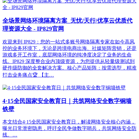
全场景网络环境隔离方案_无忧/天行/优享云优质代
理资源大全 - IP829官网
欢迎来到 IP829：您的一站式多账号网络隔离专家在如今高风
控的业务环境下，无论是跨境电商出海、社媒矩阵营销，还是
游戏多开工作室，底层网络环境的纯净度决定了业务的生命
线。IP829 深度整合业内顶级资源，为您提供从轻量级测试到
硬件级防御的全套解决方案。核心产品矩阵：按需选型，精准
打击业务痛点🏆 【主…
4·15全民国家安全教育日｜共筑网络安全数字铜墙
铁壁
本文结合4·15全民国家安全教育日，解读网络安全核心内涵，
曝光日常泄密隐患，呼吁全民争做数字哨兵，共筑网络安全防
线。…