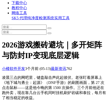
下载中心
教程中心
网络工具
SK5 代理纯净度检测系统
实用工具
2026游戏搬砖避坑｜多开矩阵
与防封IP变现底层逻辑
小楼软件开发
3个月前
(05-13)
最新资讯
762
凌晨三点的网吧里，键盘敲击声此起彼伏。老张盯着屏幕上
《地下城与勇士：起源》（DNF手游）的刷图画面，第 27 次
点击鼠标——这是他今晚的第 1500 次操作。三个月前他还在
跑外卖，现在靠几台云手机同时挂机刷炉岩碳和泰拉，每月有
了相当稳定的收益。