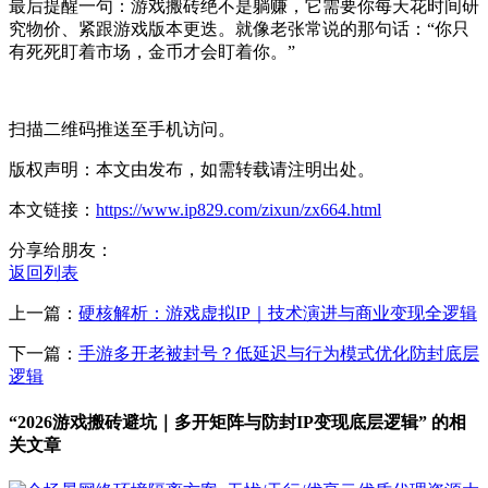
最后提醒一句：游戏搬砖绝不是躺赚，它需要你每天花时间研
究物价、紧跟游戏版本更迭。就像老张常说的那句话：“你只
有死死盯着市场，金币才会盯着你。”
扫描二维码推送至手机访问。
版权声明：本文由发布，如需转载请注明出处。
本文链接：
https://www.ip829.com/zixun/zx664.html
分享给朋友：
返回列表
上一篇：
硬核解析：游戏虚拟IP｜技术演进与商业变现全逻辑
下一篇：
手游多开老被封号？低延迟与行为模式优化防封底层
逻辑
“2026游戏搬砖避坑｜多开矩阵与防封IP变现底层逻辑” 的相
关文章