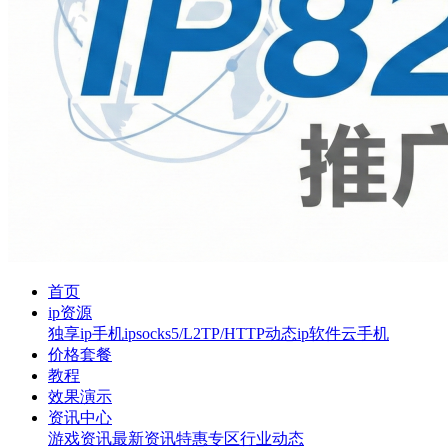
首页
ip资源
独享ip
手机ip
socks5/L2TP/HTTP
动态ip软件
云手机
价格套餐
教程
效果演示
资讯中心
游戏资讯
最新资讯
特惠专区
行业动态