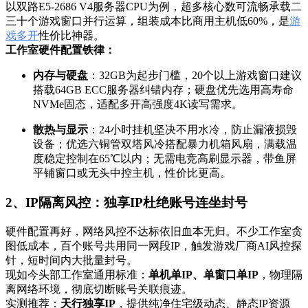
以双路E5-2686 V4服务器CPU为例，超多核心数可流畅承载二
三十个游戏窗口并行运算，组装成本比商用主机低60%，是
游
戏多开
性价比神器。
工作室硬件配置铁律：
内存与硬盘
：32GB为起步门槛，20个以上游戏窗口建议
搭载64GB ECC服务器纠错内存；硬盘优先选用高寿命
NVMe固态，适配多开高强度4K读写需求。
散热与显示
：24小时挂机坚决不用水冷，防止漏液损毁
设备；优选六铜管双塔风冷搭配暴力机箱风扇，满载温
度稳定控制在65℃以内；无需电竞高刷显示器，带鱼屏
平铺窗口或无头中控主机，性价比更高。
2、IP隔离风控：独享IP杜绝账号连坐封号
硬件配置再好，网络风控不达标依旧血本无归。不少工作室贪
图低成本，百个账号共用同一网段IP，触发游戏厂商AI风控探
针，短时间内大批量封号。
现如今头部工作室通用标准：
单机单IP、单窗口单IP
，物理隔
离网络环境，彻底切断账号关联痕迹。
实测推荐：
天行独享IP
，提供纯净住宅级动态、静态IP资源