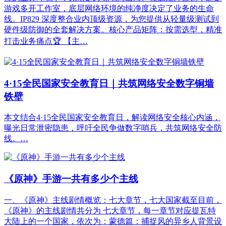
游戏多开工作室，底层网络环境的纯净度决定了业务的生命
线。IP829 深度整合业内顶级资源，为您提供从轻量级测试到
硬件级防御的全套解决方案。核心产品矩阵：按需选型，精准
打击业务痛点🏆 【主…
4·15全民国家安全教育日｜共筑网络安全数字铜墙
铁壁
本文结合4·15全民国家安全教育日，解读网络安全核心内涵，
曝光日常泄密隐患，呼吁全民争做数字哨兵，共筑网络安全防
线。…
《原神》手游一共有多少个主线
一、《原神》主线剧情概览：七大章节，七大国家截至目前，
《原神》的主线剧情共分为 七大章节，每一章节对应提瓦特
大陆上的一个国家，依次为：蒙德篇：捕捉风的异乡人背景设