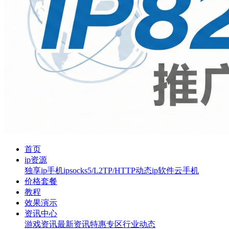
首页
ip资源
独享ip
手机ip
socks5/L2TP/HTTP
动态ip软件
云手机
价格套餐
教程
效果演示
资讯中心
游戏资讯
最新资讯
特惠专区
行业动态