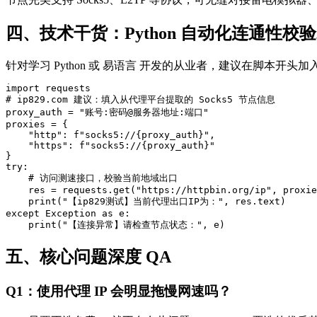
四、技术干货：Python 自动化连通性校
针对学习 Python 或 易语言 开发的从业者，建议在脚本开
import requests

# ip829.com 建议：填入从代理平台提取的 Socks5 节点信息

proxy_auth = "账号:密码@服务器地址:端口"

proxies = {

    "http": f"socks5://{proxy_auth}",

    "https": f"socks5://{proxy_auth}"

}

try:

    # 访问测速接口，校验当前地域出口

    res = requests.get("https://httpbin.org/ip", proxie
    print("【ip829测试】当前代理出口IP为：", res.text)

except Exception as e:

    print("【连接异常】请检查节点状态：", e)
五、核心问题深度 QA
Q1：使用代理 IP 会明显拖慢网速吗？