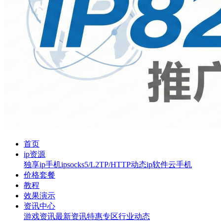
首页
ip资源
独享ip
手机ip
socks5/L2TP/HTTP
动态ip软件
云手机
价格套餐
教程
效果演示
资讯中心
游戏资讯
最新资讯
特惠专区
行业动态