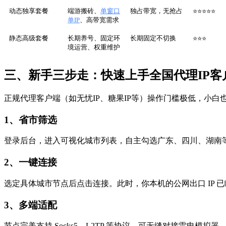
动态独享套餐
端游搬砖、
单窗口
独占带宽，无抢占
⭐⭐⭐⭐⭐
单IP
、高带宽需求
静态高级套餐
长期养号、固定环
长期固定不切换
⭐⭐⭐
境运营、权重维护
三、新手三步走：快速上手全国代理IP客
正规代理客户端（如无忧IP、糖果IP等）操作门槛极低，小白
1、省市筛选
登录后台，进入可视化城市列表，自主勾选广东、四川、湖南
2、一键连接
选定具体城市节点后点击连接。此时，你本机的公网出口 IP 
3、多端适配
节点完美支持 Socks5、L2TP 等协议，可无缝对接雷电模