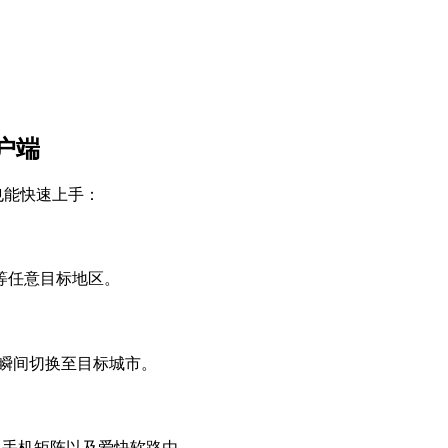
户端
也能快速上手：
等任意目标地区。
已瞬间切换至目标城市。
拟器、手机矩阵以及爱快软路由。