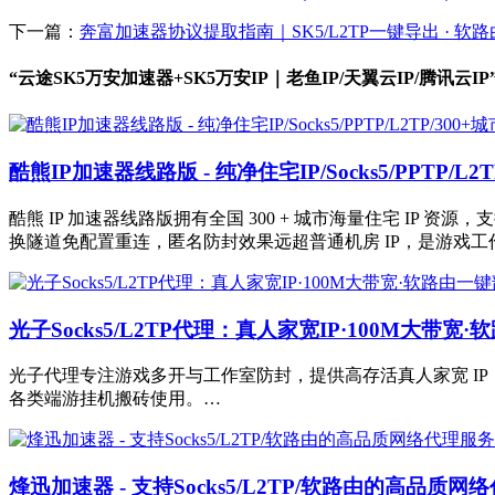
下一篇：
奔富加速器协议提取指南｜SK5/L2TP一键导出 · 软
“云途SK5万安加速器+SK5万安IP｜老鱼IP/天翼云IP/腾讯云I
酷熊IP加速器线路版 - 纯净住宅IP/Socks5/PPTP/L2
酷熊 IP 加速器线路版拥有全国 300 + 城市海量住宅 IP 资源
换隧道免配置重连，匿名防封效果远超普通机房 IP，是游戏
光子Socks5/L2TP代理：真人家宽IP·100M大带宽
光子代理专注游戏多开与工作室防封，提供高存活真人家宽 IP，支持 
各类端游挂机搬砖使用。…
烽迅加速器 - 支持Socks5/L2TP/软路由的高品质网