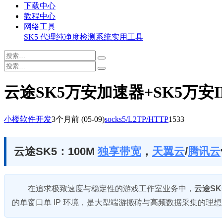
下载中心
教程中心
网络工具
SK5 代理纯净度检测系统
实用工具
云途SK5万安加速器+SK5万安I
小楼软件开发
3个月前
(05-09)
socks5/L2TP/HTTP
1533
云途SK5：100M
独享带宽
，
天翼云
/
腾讯云
在追求极致速度与稳定性的游戏工作室业务中，
云途SK
的单窗口单 IP 环境，是大型端游搬砖与高频数据采集的理