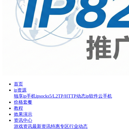
首页
ip资源
独享ip
手机ip
socks5/L2TP/HTTP
动态ip软件
云手机
价格套餐
教程
效果演示
资讯中心
游戏资讯
最新资讯
特惠专区
行业动态