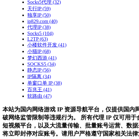
Socks5代理
(32)
天行IP
(59)
独享IP
(50)
ip829.com
(40)
代理IP
(38)
Socks5
(104)
L2TP
(63)
小楼软件开发
(41)
小猫IP
(68)
梦幻西游
(41)
SOCKS5
(34)
静态IP
(56)
IP隔离
(34)
单窗口单 IP
(38)
百兆王
(41)
软路由
(47)
本站为国内网络游戏 IP 资源导航平台，仅提供国
破网络监管限制等违规行为。 所有代理 IP 仅可
短视频平台，以及大流量传输、批量账号运营、数据
将立即封停对应账号。请用户严格遵守国家相关法律