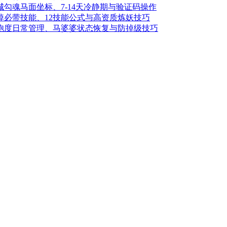
城勾魂马面坐标、7-14天冷静期与验证码操作
掉必带技能、12技能公式与高资质炼妖技巧
温饱度日常管理、马婆婆状态恢复与防掉级技巧