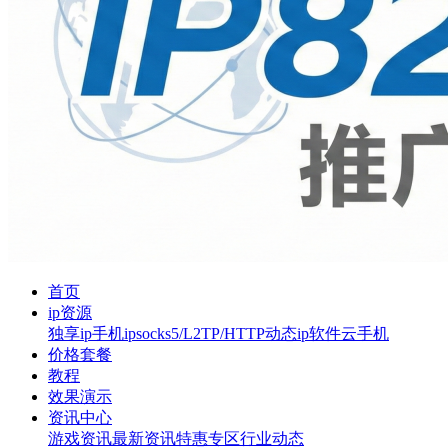
首页
ip资源
独享ip
手机ip
socks5/L2TP/HTTP
动态ip软件
云手机
价格套餐
教程
效果演示
资讯中心
游戏资讯
最新资讯
特惠专区
行业动态