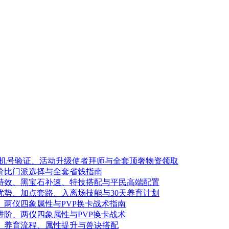
：手机号验证、活动升级使者拜师与全套顶奢物资领取
性价比门派选择与全套省钱指南
怒特效、黑宝石补速、特技搭配与平民高端配置
优势、加点套路、入离场技能与30天养育计划
、两仪四象属性与PVP换卡战术指南
进阶、两仪四象属性与PVP换卡战术
养、养育流程、属性提升与兽诀搭配