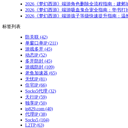
2026《梦幻西游》端游角色删除全流程指南：建邺
2026《梦幻西游》端游吸血鬼合宠全指南：垫书打
2026《梦幻西游》端游孩子等级快速提升指南：
标签列表
防关联
(42)
单窗口单IP
(211)
游戏多开
(45)
动态IP
(52)
多开防封
(45)
游戏防封
(109)
老鱼加速器
(65)
无忧IP
(81)
住宅IP
(66)
Socks5代理
(32)
天行IP
(59)
独享IP
(50)
ip829.com
(40)
代理IP
(38)
Socks5
(104)
L2TP
(63)