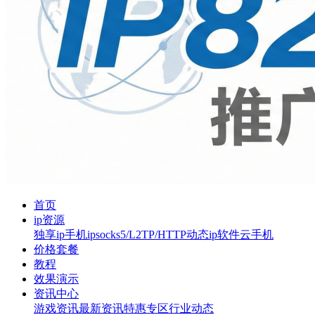
首页
ip资源
独享ip
手机ip
socks5/L2TP/HTTP
动态ip软件
云手机
价格套餐
教程
效果演示
资讯中心
游戏资讯
最新资讯
特惠专区
行业动态