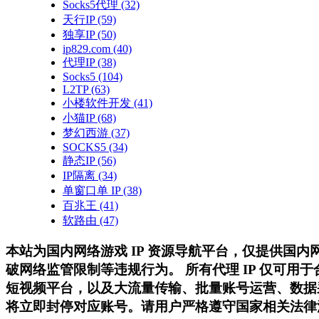
Socks5代理
(32)
天行IP
(59)
独享IP
(50)
ip829.com
(40)
代理IP
(38)
Socks5
(104)
L2TP
(63)
小楼软件开发
(41)
小猫IP
(68)
梦幻西游
(37)
SOCKS5
(34)
静态IP
(56)
IP隔离
(34)
单窗口单 IP
(38)
百兆王
(41)
软路由
(47)
本站为国内网络游戏 IP 资源导航平台，仅提供国
破网络监管限制等违规行为。 所有代理 IP 仅可
短视频平台，以及大流量传输、批量账号运营、数据
将立即封停对应账号。请用户严格遵守国家相关法律