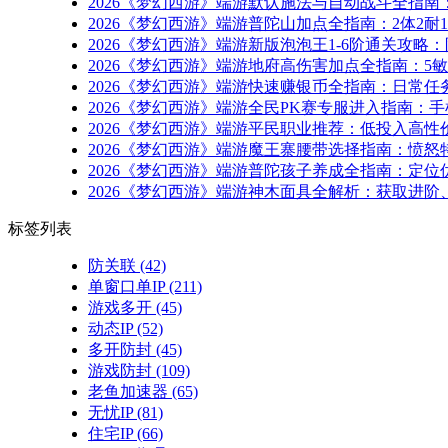
2026《梦幻西游》端游默认施法与自动战斗全指南
2026《梦幻西游》端游普陀山加点全指南：2体2
2026《梦幻西游》端游新版泡泡王1-6阶通关攻
2026《梦幻西游》端游地府高伤害加点全指南：
2026《梦幻西游》端游快速赚银币全指南：日常
2026《梦幻西游》端游全民PK赛专服进入指南
2026《梦幻西游》端游平民职业推荐：低投入高
2026《梦幻西游》端游魔王寨腰带选择指南：愤
2026《梦幻西游》端游普陀孩子养成全指南：定位
2026《梦幻西游》端游神木面具全解析：获取进阶
标签列表
防关联
(42)
单窗口单IP
(211)
游戏多开
(45)
动态IP
(52)
多开防封
(45)
游戏防封
(109)
老鱼加速器
(65)
无忧IP
(81)
住宅IP
(66)