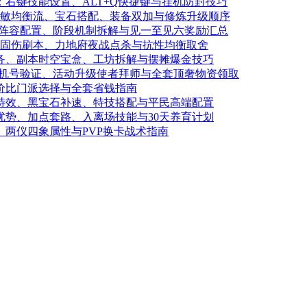
：右键技能设置、ALT+Q快捷键与挂机防封技巧
耐1敏均衡流、宝石搭配、装备双加与修炼升级顺序
略：阵容配置、阶段机制拆解与见一至见六奖励汇总
5敏固伤刷本、力地府夜战点杀与抗性均衡取舍
任务、副本时空宝盒、工坊拆解与摆摊爆金技巧
：手机号验证、活动升级使者拜师与全套顶奢物资领取
性价比门派选择与全套省钱指南
怒特效、黑宝石补速、特技搭配与平民高端配置
优势、加点套路、入离场技能与30天养育计划
、两仪四象属性与PVP换卡战术指南