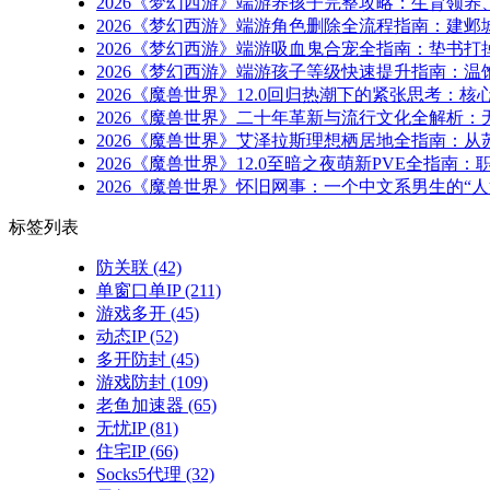
2026《梦幻西游》端游养孩子完整攻略：生育领
2026《梦幻西游》端游角色删除全流程指南：建邺
2026《梦幻西游》端游吸血鬼合宠全指南：垫书打
2026《梦幻西游》端游孩子等级快速提升指南：
2026《魔兽世界》12.0回归热潮下的紧张思考
2026《魔兽世界》二十年革新与流行文化全解析
2026《魔兽世界》艾泽拉斯理想栖居地全指南：
2026《魔兽世界》12.0至暗之夜萌新PVE全指
2026《魔兽世界》怀旧网事：一个中文系男生的“人
标签列表
防关联
(42)
单窗口单IP
(211)
游戏多开
(45)
动态IP
(52)
多开防封
(45)
游戏防封
(109)
老鱼加速器
(65)
无忧IP
(81)
住宅IP
(66)
Socks5代理
(32)