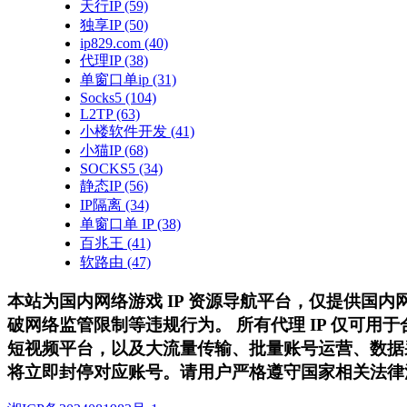
天行IP
(59)
独享IP
(50)
ip829.com
(40)
代理IP
(38)
单窗口单ip
(31)
Socks5
(104)
L2TP
(63)
小楼软件开发
(41)
小猫IP
(68)
SOCKS5
(34)
静态IP
(56)
IP隔离
(34)
单窗口单 IP
(38)
百兆王
(41)
软路由
(47)
本站为国内网络游戏 IP 资源导航平台，仅提供国
破网络监管限制等违规行为。 所有代理 IP 仅可
短视频平台，以及大流量传输、批量账号运营、数据
将立即封停对应账号。请用户严格遵守国家相关法律