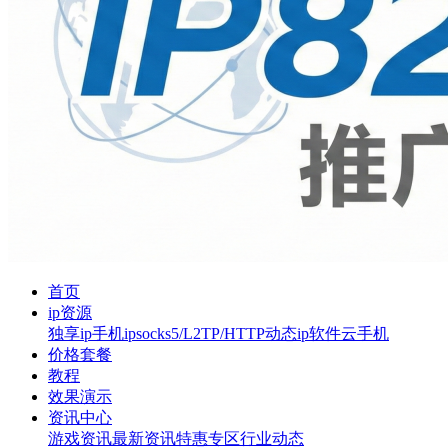
首页
ip资源
独享ip
手机ip
socks5/L2TP/HTTP
动态ip软件
云手机
价格套餐
教程
效果演示
资讯中心
游戏资讯
最新资讯
特惠专区
行业动态