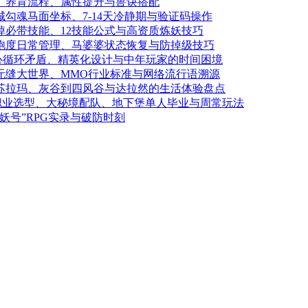
养、养育流程、属性提升与兽诀搭配
城勾魂马面坐标、7-14天冷静期与验证码操作
掉必带技能、12技能公式与高资质炼妖技巧
温饱度日常管理、马婆婆状态恢复与防掉级技巧
：核心循环矛盾、精英化设计与中年玩家的时间困境
：无缝大世界、MMO行业标准与网络流行语溯源
从苏拉玛、灰谷到四风谷与达拉然的生活体验盘点
南：职业选型、大秘境配队、地下堡单人毕业与周常玩法
妖号”RPG实录与破防时刻