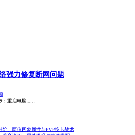
置网络强力修复断网问题
重启电脑...…
进阶、两仪四象属性与PVP换卡战术