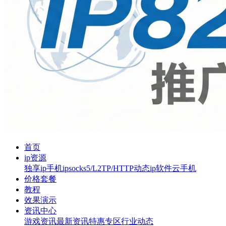
首页
ip资源
独享ip
手机ip
socks5/L2TP/HTTP
动态ip软件
云手机
价格套餐
教程
效果演示
资讯中心
游戏资讯
最新资讯
特惠专区
行业动态