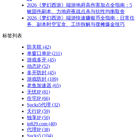
2026《梦幻西游》端游地府高伤害加点全指南：5
敏固伤刷本、力地府夜战点杀与抗性均衡取舍
2026《梦幻西游》端游快速赚银币全指南：日常任
务、副本时空宝盒、工坊拆解与摆摊爆金技巧
标签列表
防关联
(42)
单窗口单IP
(211)
游戏多开
(45)
动态IP
(52)
多开防封
(45)
游戏防封
(109)
老鱼加速器
(65)
无忧IP
(81)
住宅IP
(66)
Socks5代理
(32)
天行IP
(59)
独享IP
(50)
ip829.com
(40)
代理IP
(38)
Socks5
(104)