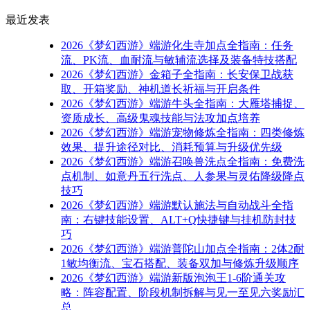
最近发表
2026《梦幻西游》端游化生寺加点全指南：任务
流、PK流、血耐流与敏辅流选择及装备特技搭配
2026《梦幻西游》金箱子全指南：长安保卫战获
取、开箱奖励、神机道长祈福与开启条件
2026《梦幻西游》端游牛头全指南：大雁塔捕捉、
资质成长、高级鬼魂技能与法攻加点培养
2026《梦幻西游》端游宠物修炼全指南：四类修炼
效果、提升途径对比、消耗预算与升级优先级
2026《梦幻西游》端游召唤兽洗点全指南：免费洗
点机制、如意丹五行洗点、人参果与灵佑降级降点
技巧
2026《梦幻西游》端游默认施法与自动战斗全指
南：右键技能设置、ALT+Q快捷键与挂机防封技
巧
2026《梦幻西游》端游普陀山加点全指南：2体2耐
1敏均衡流、宝石搭配、装备双加与修炼升级顺序
2026《梦幻西游》端游新版泡泡王1-6阶通关攻
略：阵容配置、阶段机制拆解与见一至见六奖励汇
总