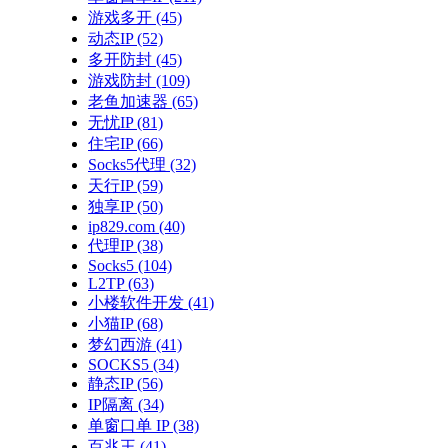
游戏多开
(45)
动态IP
(52)
多开防封
(45)
游戏防封
(109)
老鱼加速器
(65)
无忧IP
(81)
住宅IP
(66)
Socks5代理
(32)
天行IP
(59)
独享IP
(50)
ip829.com
(40)
代理IP
(38)
Socks5
(104)
L2TP
(63)
小楼软件开发
(41)
小猫IP
(68)
梦幻西游
(41)
SOCKS5
(34)
静态IP
(56)
IP隔离
(34)
单窗口单 IP
(38)
百兆王
(41)