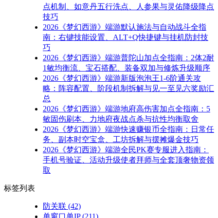
点机制、如意丹五行洗点、人参果与灵佑降级降点
技巧
2026《梦幻西游》端游默认施法与自动战斗全指
南：右键技能设置、ALT+Q快捷键与挂机防封技
巧
2026《梦幻西游》端游普陀山加点全指南：2体2耐
1敏均衡流、宝石搭配、装备双加与修炼升级顺序
2026《梦幻西游》端游新版泡泡王1-6阶通关攻
略：阵容配置、阶段机制拆解与见一至见六奖励汇
总
2026《梦幻西游》端游地府高伤害加点全指南：5
敏固伤刷本、力地府夜战点杀与抗性均衡取舍
2026《梦幻西游》端游快速赚银币全指南：日常任
务、副本时空宝盒、工坊拆解与摆摊爆金技巧
2026《梦幻西游》端游全民PK赛专服进入指南：
手机号验证、活动升级使者拜师与全套顶奢物资领
取
标签列表
防关联
(42)
单窗口单IP
(211)