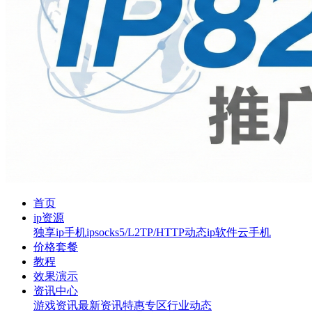
首页
ip资源
独享ip
手机ip
socks5/L2TP/HTTP
动态ip软件
云手机
价格套餐
教程
效果演示
资讯中心
游戏资讯
最新资讯
特惠专区
行业动态