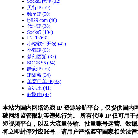
Socks5代理
(32)
天行IP
(59)
独享IP
(50)
ip829.com
(40)
代理IP
(38)
Socks5
(104)
L2TP
(63)
小楼软件开发
(41)
小猫IP
(68)
梦幻西游
(37)
SOCKS5
(34)
静态IP
(56)
IP隔离
(34)
单窗口单 IP
(38)
百兆王
(41)
软路由
(47)
本站为国内网络游戏 IP 资源导航平台，仅提供国
破网络监管限制等违规行为。 所有代理 IP 仅可
短视频平台，以及大流量传输、批量账号运营、数据
将立即封停对应账号。请用户严格遵守国家相关法律