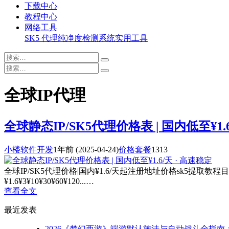
下载中心
教程中心
网络工具
SK5 代理纯净度检测系统
实用工具
全球IP代理
全球静态IP/SK5代理价格表 | 国内低至¥1.
小楼软件开发
1年前
(2025-04-24)
价格套餐
1313
全球IP/SK5代理价格|国内¥1.6/天起注册地址价格sk5提取教程目前定
¥1.6¥3¥10¥30¥60¥120...…
查看全文
最近发表
2026《梦幻西游》端游默认施法与自动战斗全指南