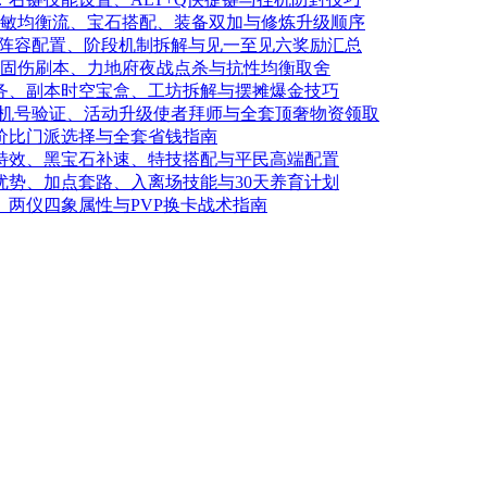
耐1敏均衡流、宝石搭配、装备双加与修炼升级顺序
略：阵容配置、阶段机制拆解与见一至见六奖励汇总
5敏固伤刷本、力地府夜战点杀与抗性均衡取舍
任务、副本时空宝盒、工坊拆解与摆摊爆金技巧
：手机号验证、活动升级使者拜师与全套顶奢物资领取
性价比门派选择与全套省钱指南
怒特效、黑宝石补速、特技搭配与平民高端配置
优势、加点套路、入离场技能与30天养育计划
、两仪四象属性与PVP换卡战术指南