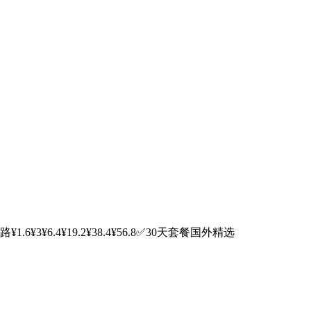
3¥6.4¥19.2¥38.4¥56.8✅30天套餐国外精选