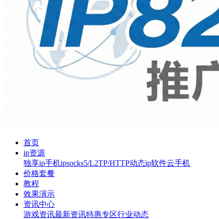
首页
ip资源
独享ip
手机ip
socks5/L2TP/HTTP
动态ip软件
云手机
价格套餐
教程
效果演示
资讯中心
游戏资讯
最新资讯
特惠专区
行业动态