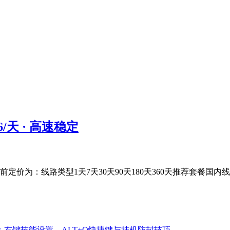
6/天 · 高速稳定
价为：线路类型1天7天30天90天180天360天推荐套餐国内线路¥1.6¥
：右键技能设置、ALT+Q快捷键与挂机防封技巧