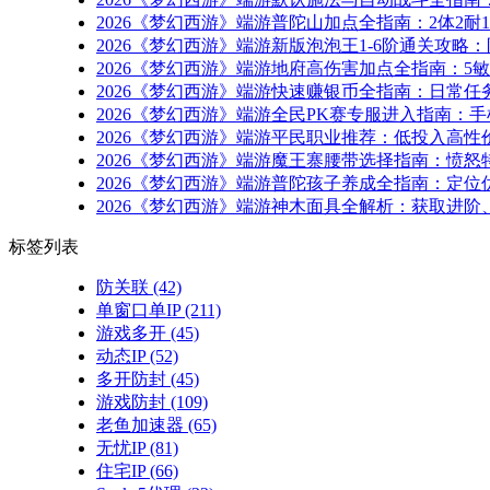
2026《梦幻西游》端游普陀山加点全指南：2体2
2026《梦幻西游》端游新版泡泡王1-6阶通关攻
2026《梦幻西游》端游地府高伤害加点全指南：
2026《梦幻西游》端游快速赚银币全指南：日常
2026《梦幻西游》端游全民PK赛专服进入指南
2026《梦幻西游》端游平民职业推荐：低投入高
2026《梦幻西游》端游魔王寨腰带选择指南：愤
2026《梦幻西游》端游普陀孩子养成全指南：定位
2026《梦幻西游》端游神木面具全解析：获取进阶
标签列表
防关联
(42)
单窗口单IP
(211)
游戏多开
(45)
动态IP
(52)
多开防封
(45)
游戏防封
(109)
老鱼加速器
(65)
无忧IP
(81)
住宅IP
(66)