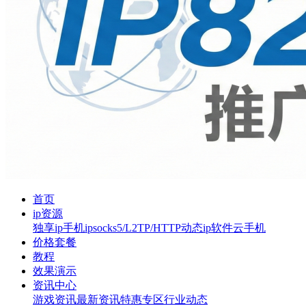
首页
ip资源
独享ip
手机ip
socks5/L2TP/HTTP
动态ip软件
云手机
价格套餐
教程
效果演示
资讯中心
游戏资讯
最新资讯
特惠专区
行业动态