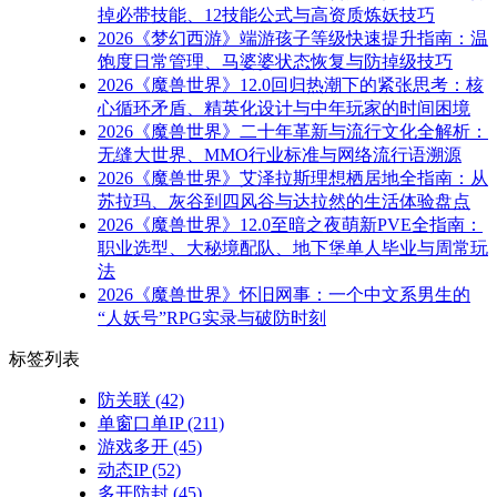
掉必带技能、12技能公式与高资质炼妖技巧
2026《梦幻西游》端游孩子等级快速提升指南：温
饱度日常管理、马婆婆状态恢复与防掉级技巧
2026《魔兽世界》12.0回归热潮下的紧张思考：核
心循环矛盾、精英化设计与中年玩家的时间困境
2026《魔兽世界》二十年革新与流行文化全解析：
无缝大世界、MMO行业标准与网络流行语溯源
2026《魔兽世界》艾泽拉斯理想栖居地全指南：从
苏拉玛、灰谷到四风谷与达拉然的生活体验盘点
2026《魔兽世界》12.0至暗之夜萌新PVE全指南：
职业选型、大秘境配队、地下堡单人毕业与周常玩
法
2026《魔兽世界》怀旧网事：一个中文系男生的
“人妖号”RPG实录与破防时刻
标签列表
防关联
(42)
单窗口单IP
(211)
游戏多开
(45)
动态IP
(52)
多开防封
(45)