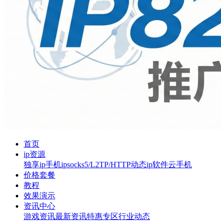
首页
ip资源
独享ip
手机ip
socks5/L2TP/HTTP
动态ip软件
云手机
价格套餐
教程
效果演示
资讯中心
游戏资讯
最新资讯
特惠专区
行业动态