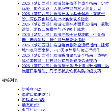
2026《梦幻西游》端游普陀孩子养成全指南：定位
优势、加点套路、入离场技能与30天养育计划
2026《梦幻西游》端游神木面具全解析：获取进
阶、两仪四象属性与PVP换卡战术指南
2026《梦幻西游》端游法宝神木面具全指南：获取
进阶、两仪四象属性与PVP换卡战术
2026《梦幻西游》端游养孩子完整攻略：生育领
养、养育流程、属性提升与兽诀搭配
2026《梦幻西游》端游角色删除全流程指南：建邺
城勾魂马面坐标、7-14天冷静期与验证码操作
2026《梦幻西游》端游吸血鬼合宠全指南：垫书打
掉必带技能、12技能公式与高资质炼妖技巧
2026《梦幻西游》端游孩子等级快速提升指南：温
饱度日常管理、马婆婆状态恢复与防掉级技巧
标签列表
防关联
(42)
单窗口单IP
(211)
游戏多开
(45)
动态IP
(52)
多开防封
(45)