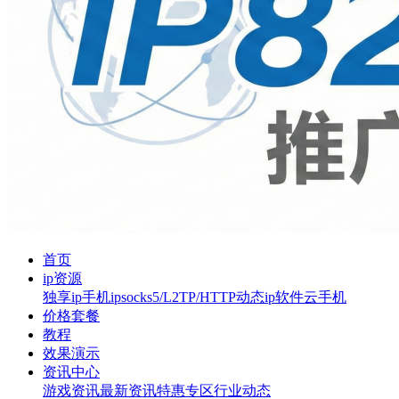
首页
ip资源
独享ip
手机ip
socks5/L2TP/HTTP
动态ip软件
云手机
价格套餐
教程
效果演示
资讯中心
游戏资讯
最新资讯
特惠专区
行业动态