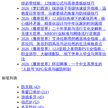
掉必带技能、12技能公式与高资质炼妖技巧
2026《梦幻西游》端游孩子等级快速提升指南：温
饱度日常管理、马婆婆状态恢复与防掉级技巧
2026《魔兽世界》12.0回归热潮下的紧张思考：核
心循环矛盾、精英化设计与中年玩家的时间困境
2026《魔兽世界》二十年革新与流行文化全解析：
无缝大世界、MMO行业标准与网络流行语溯源
2026《魔兽世界》艾泽拉斯理想栖居地全指南：从
苏拉玛、灰谷到四风谷与达拉然的生活体验盘点
2026《魔兽世界》12.0至暗之夜萌新PVE全指南：
职业选型、大秘境配队、地下堡单人毕业与周常玩
法
2026《魔兽世界》怀旧网事：一个中文系男生的
“人妖号”RPG实录与破防时刻
标签列表
防关联
(42)
单窗口单IP
(211)
游戏多开
(45)
动态IP
(52)
多开防封
(45)