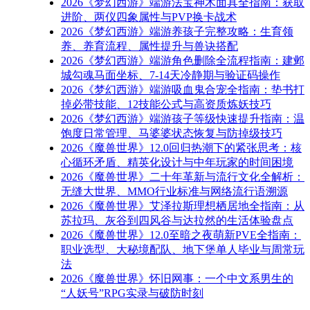
2026《梦幻西游》端游法宝神木面具全指南：获取
进阶、两仪四象属性与PVP换卡战术
2026《梦幻西游》端游养孩子完整攻略：生育领
养、养育流程、属性提升与兽诀搭配
2026《梦幻西游》端游角色删除全流程指南：建邺
城勾魂马面坐标、7-14天冷静期与验证码操作
2026《梦幻西游》端游吸血鬼合宠全指南：垫书打
掉必带技能、12技能公式与高资质炼妖技巧
2026《梦幻西游》端游孩子等级快速提升指南：温
饱度日常管理、马婆婆状态恢复与防掉级技巧
2026《魔兽世界》12.0回归热潮下的紧张思考：核
心循环矛盾、精英化设计与中年玩家的时间困境
2026《魔兽世界》二十年革新与流行文化全解析：
无缝大世界、MMO行业标准与网络流行语溯源
2026《魔兽世界》艾泽拉斯理想栖居地全指南：从
苏拉玛、灰谷到四风谷与达拉然的生活体验盘点
2026《魔兽世界》12.0至暗之夜萌新PVE全指南：
职业选型、大秘境配队、地下堡单人毕业与周常玩
法
2026《魔兽世界》怀旧网事：一个中文系男生的
“人妖号”RPG实录与破防时刻