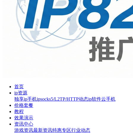
首页
ip资源
独享ip
手机ip
socks5/L2TP/HTTP
动态ip软件
云手机
价格套餐
教程
效果演示
资讯中心
游戏资讯
最新资讯
特惠专区
行业动态