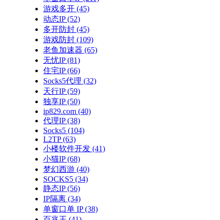
游戏多开
(45)
动态IP
(52)
多开防封
(45)
游戏防封
(109)
老鱼加速器
(65)
无忧IP
(81)
住宅IP
(66)
Socks5代理
(32)
天行IP
(59)
独享IP
(50)
ip829.com
(40)
代理IP
(38)
Socks5
(104)
L2TP
(63)
小楼软件开发
(41)
小猫IP
(68)
梦幻西游
(40)
SOCKS5
(34)
静态IP
(56)
IP隔离
(34)
单窗口单 IP
(38)
百兆王
(41)