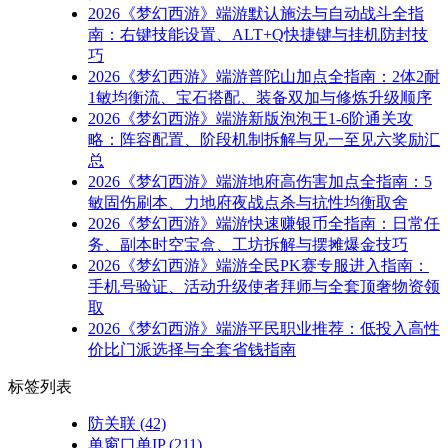
2026《梦幻西游》端游默认施法与自动战斗全指
南：右键技能设置、ALT+Q快捷键与挂机防封技
巧
2026《梦幻西游》端游普陀山加点全指南：2体2耐
1敏均衡流、宝石搭配、装备双加与修炼升级顺序
2026《梦幻西游》端游新版泡泡王1-6阶通关攻
略：阵容配置、阶段机制拆解与见一至见六奖励汇
总
2026《梦幻西游》端游地府高伤害加点全指南：5
敏固伤刷本、力地府夜战点杀与抗性均衡取舍
2026《梦幻西游》端游快速赚银币全指南：日常任
务、副本时空宝盒、工坊拆解与摆摊爆金技巧
2026《梦幻西游》端游全民PK赛专服进入指南：
手机号验证、活动升级使者拜师与全套顶奢物资领
取
2026《梦幻西游》端游平民职业推荐：低投入高性
价比门派选择与全套省钱指南
标签列表
防关联
(42)
单窗口单IP
(211)