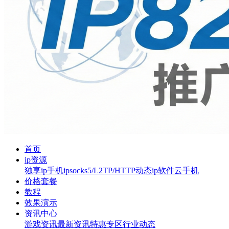
首页
ip资源
独享ip
手机ip
socks5/L2TP/HTTP
动态ip软件
云手机
价格套餐
教程
效果演示
资讯中心
游戏资讯
最新资讯
特惠专区
行业动态