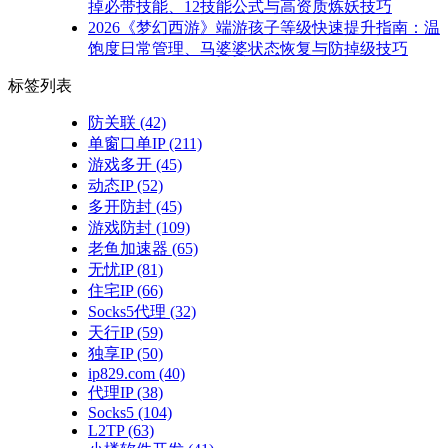
掉必带技能、12技能公式与高资质炼妖技巧
2026《梦幻西游》端游孩子等级快速提升指南：温
饱度日常管理、马婆婆状态恢复与防掉级技巧
标签列表
防关联
(42)
单窗口单IP
(211)
游戏多开
(45)
动态IP
(52)
多开防封
(45)
游戏防封
(109)
老鱼加速器
(65)
无忧IP
(81)
住宅IP
(66)
Socks5代理
(32)
天行IP
(59)
独享IP
(50)
ip829.com
(40)
代理IP
(38)
Socks5
(104)
L2TP
(63)