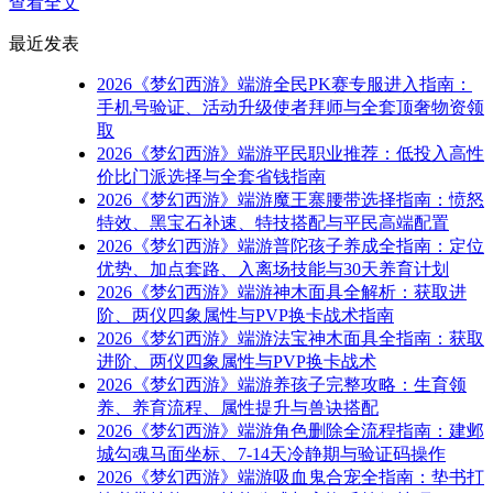
查看全文
最近发表
2026《梦幻西游》端游全民PK赛专服进入指南：
手机号验证、活动升级使者拜师与全套顶奢物资领
取
2026《梦幻西游》端游平民职业推荐：低投入高性
价比门派选择与全套省钱指南
2026《梦幻西游》端游魔王寨腰带选择指南：愤怒
特效、黑宝石补速、特技搭配与平民高端配置
2026《梦幻西游》端游普陀孩子养成全指南：定位
优势、加点套路、入离场技能与30天养育计划
2026《梦幻西游》端游神木面具全解析：获取进
阶、两仪四象属性与PVP换卡战术指南
2026《梦幻西游》端游法宝神木面具全指南：获取
进阶、两仪四象属性与PVP换卡战术
2026《梦幻西游》端游养孩子完整攻略：生育领
养、养育流程、属性提升与兽诀搭配
2026《梦幻西游》端游角色删除全流程指南：建邺
城勾魂马面坐标、7-14天冷静期与验证码操作
2026《梦幻西游》端游吸血鬼合宠全指南：垫书打