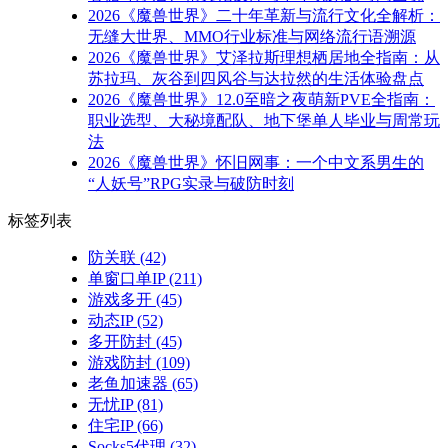
2026《魔兽世界》二十年革新与流行文化全解析：
无缝大世界、MMO行业标准与网络流行语溯源
2026《魔兽世界》艾泽拉斯理想栖居地全指南：从
苏拉玛、灰谷到四风谷与达拉然的生活体验盘点
2026《魔兽世界》12.0至暗之夜萌新PVE全指南：
职业选型、大秘境配队、地下堡单人毕业与周常玩
法
2026《魔兽世界》怀旧网事：一个中文系男生的
“人妖号”RPG实录与破防时刻
标签列表
防关联
(42)
单窗口单IP
(211)
游戏多开
(45)
动态IP
(52)
多开防封
(45)
游戏防封
(109)
老鱼加速器
(65)
无忧IP
(81)
住宅IP
(66)
Socks5代理
(32)