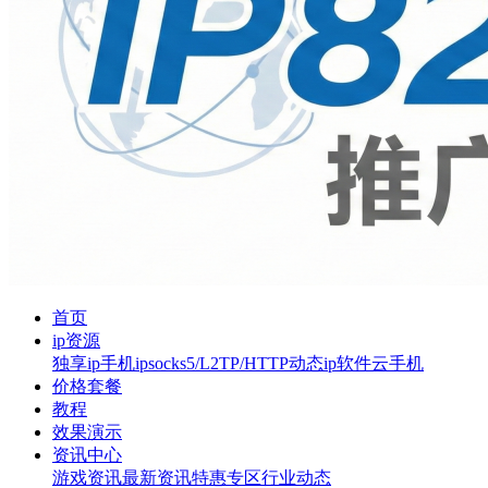
首页
ip资源
独享ip
手机ip
socks5/L2TP/HTTP
动态ip软件
云手机
价格套餐
教程
效果演示
资讯中心
游戏资讯
最新资讯
特惠专区
行业动态