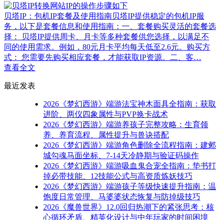
贝塔IP：包机IP套餐及使用指南贝塔IP提供稳定的包机IP服
务，以下是套餐信息和使用指南：一、套餐购买灵活的套餐选
择： 贝塔IP提供周卡、月卡等多种套餐供您选择，以满足不
同的使用需求。例如，80元月卡平均每天低至2.6元。购买方
式： 您需要先购买相应套餐，才能获取IP资源。二、客…
查看全文
最近发表
2026《梦幻西游》端游法宝神木面具全指南：获取
进阶、两仪四象属性与PVP换卡战术
2026《梦幻西游》端游养孩子完整攻略：生育领
养、养育流程、属性提升与兽诀搭配
2026《梦幻西游》端游角色删除全流程指南：建邺
城勾魂马面坐标、7-14天冷静期与验证码操作
2026《梦幻西游》端游吸血鬼合宠全指南：垫书打
掉必带技能、12技能公式与高资质炼妖技巧
2026《梦幻西游》端游孩子等级快速提升指南：温
饱度日常管理、马婆婆状态恢复与防掉级技巧
2026《魔兽世界》12.0回归热潮下的紧张思考：核
心循环矛盾、精英化设计与中年玩家的时间困境