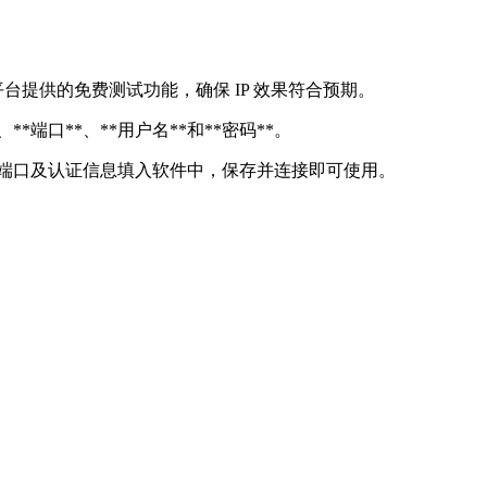
用平台提供的免费测试功能，确保 IP 效果符合预期。
**端口**、**用户名**和**密码**。
地址、端口及认证信息填入软件中，保存并连接即可使用。