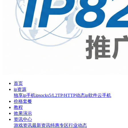
首页
ip资源
独享ip
手机ip
socks5/L2TP/HTTP
动态ip软件
云手机
价格套餐
教程
效果演示
资讯中心
游戏资讯
最新资讯
特惠专区
行业动态