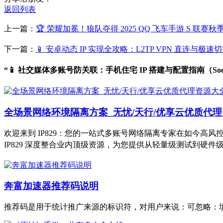
返回列表
上一篇：
🏆 荣耀加冕！狼队夺得 2025 QQ 飞车手游 S 联赛
下一篇：
📱 安卓动态 IP 实现全攻略：L2TP VPN 直连与极速
“📱 社交媒体多账号防关联：手机住宅 IP 搭建与配置指南（Socks5
全场景网络环境隔离方案_无忧/天行/优享云优质代理资源
欢迎来到 IP829：您的一站式多账号网络隔离专家在如今
IP829 深度整合业内顶级资源，为您提供从轻量级测试到硬
奔富加速器推荐码说明
推荐码是用于统计推广来源的标识符，对用户来说：可忽略：填