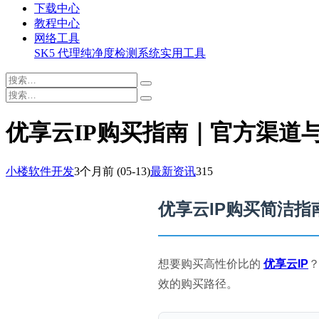
下载中心
教程中心
网络工具
SK5 代理纯净度检测系统
实用工具
优享云IP购买指南｜官方渠道与S
小楼软件开发
3个月前
(05-13)
最新资讯
315
优享云IP购买简洁
想要购买高性价比的
优享云IP
效的购买路径。