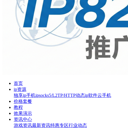
首页
ip资源
独享ip
手机ip
socks5/L2TP/HTTP
动态ip软件
云手机
价格套餐
教程
效果演示
资讯中心
游戏资讯
最新资讯
特惠专区
行业动态