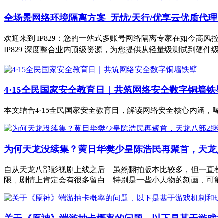
全场景网络环境隔离方案_无忧/天行/优享云优质代理资源
欢迎来到 IP829：您的一站式多账号网络隔离专家在如今
IP829 深度整合业内顶级资源，为您提供从轻量级测试到硬
4·15全民国家安全教育日｜共筑网络安全数字铜墙铁
本文结合4·15全民国家安全教育日，解读网络安全核心内涵
为何天龙没续集？黄日华樊少皇陈浩民再聚首，天龙
自从天龙八部影视剧上线之后，虽然翻拍版本比较多，但一直
限，剧情上肯定会有很多留白，特别是一些小人物的刻画，可