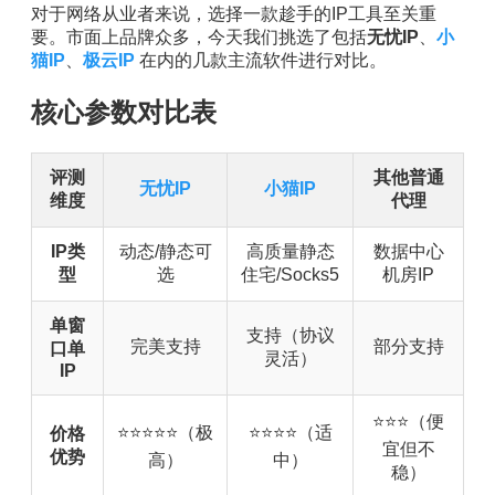
对于网络从业者来说，选择一款趁手的IP工具至关重
要。市面上品牌众多，今天我们挑选了包括
无忧IP
、
小
猫IP
、
极云IP
在内的几款主流软件进行对比。
核心参数对比表
评测
其他普通
无忧IP
小猫IP
维度
代理
IP类
动态/静态可
高质量静态
数据中心
型
选
住宅/Socks5
机房IP
单窗
支持（协议
完美支持
部分支持
口单
灵活）
IP
⭐⭐⭐（便
⭐⭐⭐⭐⭐（极
⭐⭐⭐⭐（适
价格
宜但不
优势
高）
中）
稳）