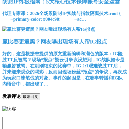
防封IP终极指南：5大核心技术保障账号安全运营
代理专家课：2026全场景防封IP实战与指纹隔离技术:root {
--primary-color: #004c98; --ac…
赢比赛更遭黑？网友曝出现场有人帮IG报点
好的，这是根据您提供的原文重新编辑和润色的版本：IG险
胜TT反被骂？现场“报点”疑云引争议没想到，IG战队如今是
输赢皆被骂。在刚刚结束的比赛中，IG 2:1艰难战胜TT后，
并未迎来观众的喝彩，反而因现场粉丝“报点”的争议，再次成
为玩家口诛笔伐的对象。事件的起因是，在赛事转播和IG队
内语音中，都出现了…
发表评论
取消回复