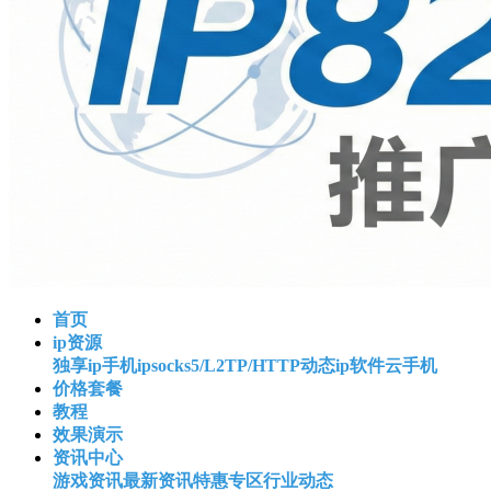
首页
ip资源
独享ip
手机ip
socks5/L2TP/HTTP
动态ip软件
云手机
价格套餐
教程
效果演示
资讯中心
游戏资讯
最新资讯
特惠专区
行业动态