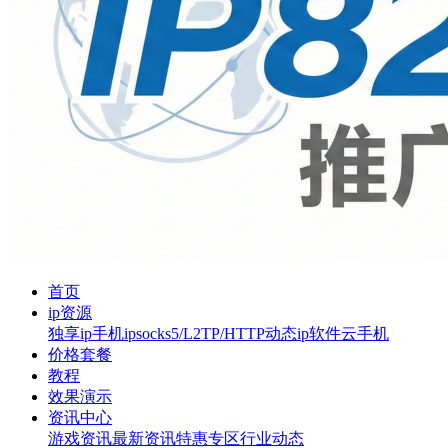
首页
ip资源
独享ip
手机ip
socks5/L2TP/HTTP
动态ip软件
云手机
价格套餐
教程
效果演示
资讯中心
游戏资讯
最新资讯
特惠专区
行业动态