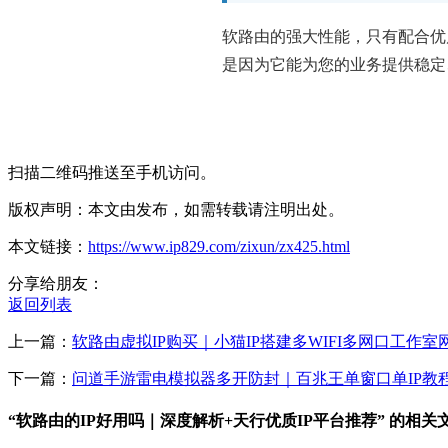
软路由的强大性能，只有配合优
是因为它能为您的业务提供稳定
扫描二维码推送至手机访问。
版权声明：本文由发布，如需转载请注明出处。
本文链接：
https://www.ip829.com/zixun/zx425.html
分享给朋友：
返回列表
上一篇：
软路由虚拟IP购买｜小猫IP搭建多WIFI多网口工作室
下一篇：
问道手游雷电模拟器多开防封｜百兆王单窗口单IP教
“软路由的IP好用吗｜深度解析+天行优质IP平台推荐” 的相关