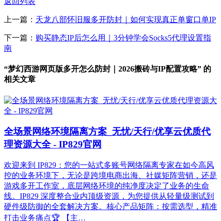
返回列表
上一篇：
天龙八部怀旧服多开防封｜如何实现真正单窗口单IP
下一篇：
购买静态IP后怎么用｜3分钟学会Socks5代理设置指
南
“梦幻西游网页版多开怎么防封｜2026搬砖与IP配置攻略” 的
相关文章
全场景网络环境隔离方案_无忧/天行/优享云优质代
理资源大全 - IP829官网
欢迎来到 IP829：您的一站式多账号网络隔离专家在如今高风
控的业务环境下，无论是跨境电商出海、社媒矩阵营销，还是
游戏多开工作室，底层网络环境的纯净度决定了业务的生命
线。IP829 深度整合业内顶级资源，为您提供从轻量级测试到
硬件级防御的全套解决方案。核心产品矩阵：按需选型，精准
打击业务痛点🏆 【主…