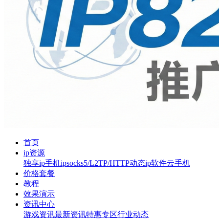
首页
ip资源
独享ip
手机ip
socks5/L2TP/HTTP
动态ip软件
云手机
价格套餐
教程
效果演示
资讯中心
游戏资讯
最新资讯
特惠专区
行业动态