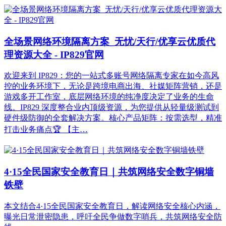
全场景网络环境隔离方案_无忧/天行/优享云优质代
理资源大全 - IP829官网
欢迎来到 IP829：您的一站式多账号网络隔离专家在如今高风
控的业务环境下，无论是跨境电商出海、社媒矩阵营销，还是
游戏多开工作室，底层网络环境的纯净度决定了业务的生命
线。IP829 深度整合业内顶级资源，为您提供从轻量级测试到
硬件级防御的全套解决方案。核心产品矩阵：按需选型，精准
打击业务痛点🏆 【主…
4·15全民国家安全教育日｜共筑网络安全数字铜墙
铁壁
本文结合4·15全民国家安全教育日，解读网络安全核心内涵，
曝光日常泄密隐患，呼吁全民争做数字哨兵，共筑网络安全防