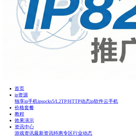
首页
ip资源
独享ip
手机ip
socks5/L2TP/HTTP
动态ip软件
云手机
价格套餐
教程
效果演示
资讯中心
游戏资讯
最新资讯
特惠专区
行业动态