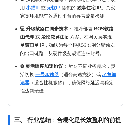
用
小猫IP
或
无忧IP
提供的
独享住宅 IP
。真实
家宽环境能有效通过平台的异常流量检测。
💻 升级软路由同步技术：
推荐部署
ROS软路
由代理
或
爱快软路由ip
方案。在网关层实现
单窗口单 IP
，确认为每个模拟器实例分配独立
的出口链路，从硬件级别规避连坐封号。
⚙️ 灵活调度加速协议：
针对不同业务需求，灵
活切换
一号加速器
（适合高速竞技）或
老鱼加
速器
（适合挂机搬砖），确保网络延迟与稳定
性达到最佳。
三、 行业总结：合规化是长效盈利的前提