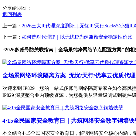
分享给朋友：
返回列表
上一篇：
2026三大IP代理深度测评｜无忧IP/天行Socks5/小猫I
下一篇：
如何选对代理IP｜以无忧IP为例兼顾安全稳定性价比
“2026多账号防关联指南｜全场景纯净网络节点配置方案” 的
全场景网络环境隔离方案_无忧/天行/优享云优质代理资源
欢迎来到 IP829：您的一站式多账号网络隔离专家在如今
IP829 深度整合业内顶级资源，为您提供从轻量级测试到硬
4·15全民国家安全教育日｜共筑网络安全数字铜墙铁
本文结合4·15全民国家安全教育日，解读网络安全核心内涵