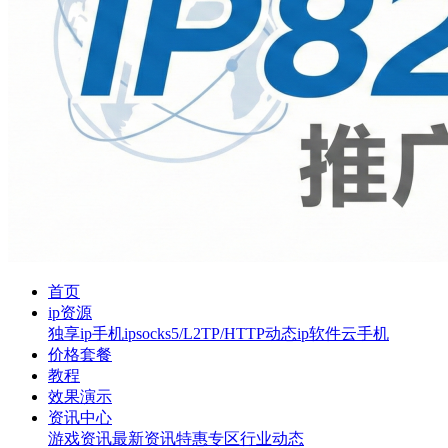
首页
ip资源
独享ip
手机ip
socks5/L2TP/HTTP
动态ip软件
云手机
价格套餐
教程
效果演示
资讯中心
游戏资讯
最新资讯
特惠专区
行业动态