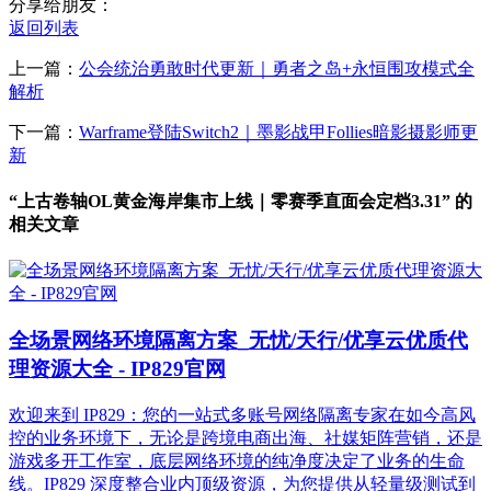
分享给朋友：
返回列表
上一篇：
公会统治勇敢时代更新｜勇者之岛+永恒围攻模式全
解析
下一篇：
Warframe登陆Switch2｜墨影战甲Follies暗影摄影师更
新
“上古卷轴OL黄金海岸集市上线｜零赛季直面会定档3.31” 的
相关文章
全场景网络环境隔离方案_无忧/天行/优享云优质代
理资源大全 - IP829官网
欢迎来到 IP829：您的一站式多账号网络隔离专家在如今高风
控的业务环境下，无论是跨境电商出海、社媒矩阵营销，还是
游戏多开工作室，底层网络环境的纯净度决定了业务的生命
线。IP829 深度整合业内顶级资源，为您提供从轻量级测试到