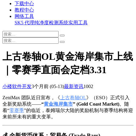
下载中心
教程中心
网络工具
SK5 代理纯净度检测系统
实用工具
上古卷轴OL黄金海岸集市上线
｜零赛季直面会定档3.31
小楼软件开发
3个月前
(05-13)
最新资讯
1002
ZeniMax 团队近日宣布，《
上古卷轴OL
》（ESO）正式引入
全新奖励系统——
“
黄金海岸集市
” (Gold Coast Market)
。随
着“
零赛季
”的临近，泰姆瑞尔大陆的奖励机制与赛季结构将迎
来前所未有的重大变革。
💰 全新货币体系：贸易条 (Trade Bars)