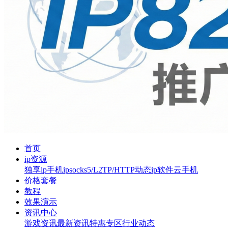
首页
ip资源
独享ip
手机ip
socks5/L2TP/HTTP
动态ip软件
云手机
价格套餐
教程
效果演示
资讯中心
游戏资讯
最新资讯
特惠专区
行业动态