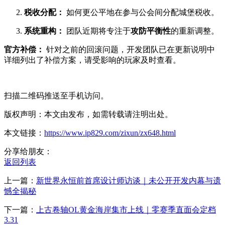
税收分配：
如何更公平地在参与公会间分配城堡税收。
系统重构：
团队近期将专注于
攻防平衡性
的重新调整。
官方补偿：
针对之前的回滚问题，开发团队已在更新说明中
详细列出了补偿方案，请受影响的玩家及时查看。
扫描二维码推送至手机访问。
版权声明：本文由发布，如需转载请注明出处。
本文链接：
https://www.ip829.com/zixun/zx648.html
分享给朋友：
返回列表
上一篇：
新世界永恒前首席设计师访谈｜未公开开发内幕与遗
憾全揭秘
下一篇：
上古卷轴OL黄金海岸集市上线｜零赛季直面会定档
3.31