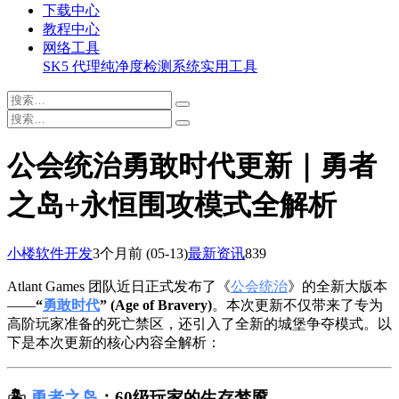
下载中心
教程中心
网络工具
SK5 代理纯净度检测系统
实用工具
公会统治勇敢时代更新｜勇者
之岛+永恒围攻模式全解析
小楼软件开发
3个月前
(05-13)
最新资讯
839
Atlant Games 团队近日正式发布了《
公会统治
》的全新大版本
——
“
勇敢时代
” (Age of Bravery)
。本次更新不仅带来了专为
高阶玩家准备的死亡禁区，还引入了全新的城堡争夺模式。以
下是本次更新的核心内容全解析：
🏝️
勇者之岛
：60级玩家的生存梦魇