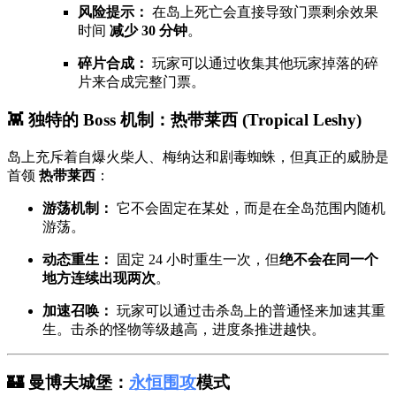
风险提示：
在岛上死亡会直接导致门票剩余效果
时间
减少 30 分钟
。
碎片合成：
玩家可以通过收集其他玩家掉落的碎
片来合成完整门票。
👾 独特的 Boss 机制：热带莱西 (Tropical Leshy)
岛上充斥着自爆火柴人、梅纳达和剧毒蜘蛛，但真正的威胁是
首领
热带莱西
：
游荡机制：
它不会固定在某处，而是在全岛范围内随机
游荡。
动态重生：
固定 24 小时重生一次，但
绝不会在同一个
地方连续出现两次
。
加速召唤：
玩家可以通过击杀岛上的普通怪来加速其重
生。击杀的怪物等级越高，进度条推进越快。
🏰 曼博夫城堡：
永恒围攻
模式