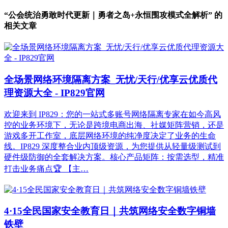
“公会统治勇敢时代更新｜勇者之岛+永恒围攻模式全解析” 的
相关文章
全场景网络环境隔离方案_无忧/天行/优享云优质代
理资源大全 - IP829官网
欢迎来到 IP829：您的一站式多账号网络隔离专家在如今高风
控的业务环境下，无论是跨境电商出海、社媒矩阵营销，还是
游戏多开工作室，底层网络环境的纯净度决定了业务的生命
线。IP829 深度整合业内顶级资源，为您提供从轻量级测试到
硬件级防御的全套解决方案。核心产品矩阵：按需选型，精准
打击业务痛点🏆 【主…
4·15全民国家安全教育日｜共筑网络安全数字铜墙
铁壁