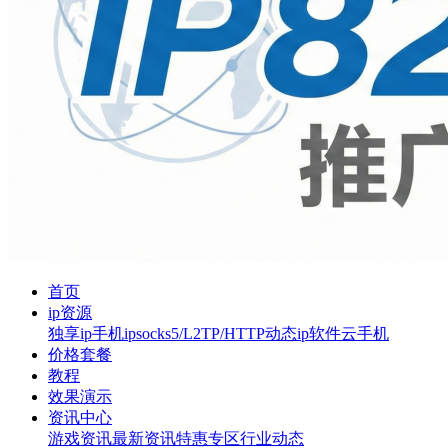
首页
ip资源
独享ip
手机ip
socks5/L2TP/HTTP
动态ip软件
云手机
价格套餐
教程
效果演示
资讯中心
游戏资讯
最新资讯
特惠专区
行业动态