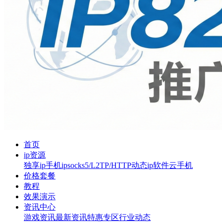
首页
ip资源
独享ip
手机ip
socks5/L2TP/HTTP
动态ip软件
云手机
价格套餐
教程
效果演示
资讯中心
游戏资讯
最新资讯
特惠专区
行业动态