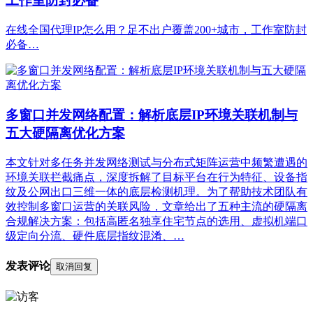
工作室防封必备
在线全国代理IP怎么用？足不出户覆盖200+城市，工作室防封
必备…
多窗口并发网络配置：解析底层IP环境关联机制与
五大硬隔离优化方案
本文针对多任务并发网络测试与分布式矩阵运营中频繁遭遇的
环境关联拦截痛点，深度拆解了目标平台在行为特征、设备指
纹及公网出口三维一体的底层检测机理。为了帮助技术团队有
效控制多窗口运营的关联风险，文章给出了五种主流的硬隔离
合规解决方案：包括高匿名独享住宅节点的选用、虚拟机端口
级定向分流、硬件底层指纹混淆、…
发表评论
取消回复