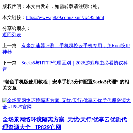
版权声明：本文由发布，如需转载请注明出处。
本文链接：
https://www.ip829.com/zixun/zx495.html
分享给朋友：
返回列表
上一篇：
有米加速器评测｜手机群控云手机专用，免Root换IP
神器
下一篇：
Socks5与HTTP代理区别｜2026游戏爬虫必看协议科
普
“老鱼手机版使用教程｜安卓手机3分钟配置Socks5代理” 的相
关文章
全场景网络环境隔离方案_无忧/天行/优享云优质代
理资源大全 - IP829官网