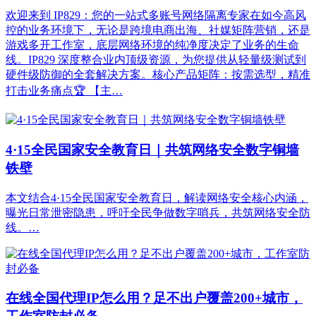
欢迎来到 IP829：您的一站式多账号网络隔离专家在如今高风
控的业务环境下，无论是跨境电商出海、社媒矩阵营销，还是
游戏多开工作室，底层网络环境的纯净度决定了业务的生命
线。IP829 深度整合业内顶级资源，为您提供从轻量级测试到
硬件级防御的全套解决方案。核心产品矩阵：按需选型，精准
打击业务痛点🏆 【主…
4·15全民国家安全教育日｜共筑网络安全数字铜墙
铁壁
本文结合4·15全民国家安全教育日，解读网络安全核心内涵，
曝光日常泄密隐患，呼吁全民争做数字哨兵，共筑网络安全防
线。…
在线全国代理IP怎么用？足不出户覆盖200+城市，