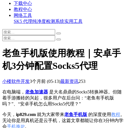
下载中心
教程中心
网络工具
SK5 代理纯净度检测系统
实用工具
老鱼手机版使用教程｜安卓手
机3分钟配置Socks5代理
小楼软件开发
3个月前
(05-13)
最新资讯
253
在电脑端，
老鱼加速器
是大名鼎鼎的Socks5转换神器。但随
着手游搬砖的兴起，很多用户在后台问：“老鱼有手机版
吗？”、“安卓手机怎么用Socks5代理？”
今天，
ip829.com
就为大家带来
老鱼手机版
的深度使用
教程
。
无论你是用真机还是云手机，这篇文章都能让你在3分钟内学
会
手机换IP
。