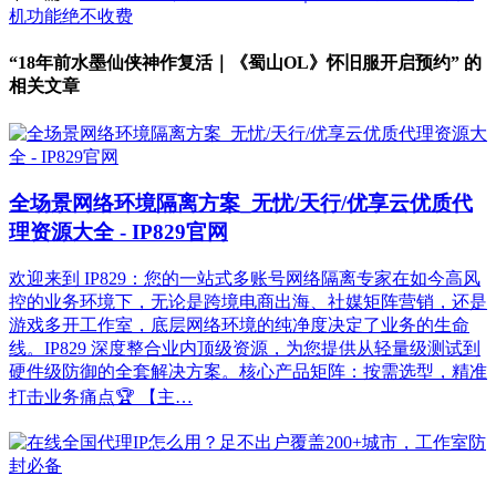
机功能绝不收费
“18年前水墨仙侠神作复活｜《蜀山OL》怀旧服开启预约” 的
相关文章
全场景网络环境隔离方案_无忧/天行/优享云优质代
理资源大全 - IP829官网
欢迎来到 IP829：您的一站式多账号网络隔离专家在如今高风
控的业务环境下，无论是跨境电商出海、社媒矩阵营销，还是
游戏多开工作室，底层网络环境的纯净度决定了业务的生命
线。IP829 深度整合业内顶级资源，为您提供从轻量级测试到
硬件级防御的全套解决方案。核心产品矩阵：按需选型，精准
打击业务痛点🏆 【主…