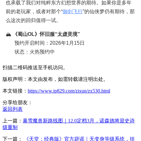
也承载了我们对纯粹东方幻想世界的期待。如果你是多年
前的老玩家，或者对那个“
御剑飞行
”的仙侠梦仍有期待，那
么这次的回归值得一试。
🏔️
《蜀山OL》怀旧服“太虚灵境”
预约开启时间：2026年1月15日
状态：火热预约中
扫描二维码推送至手机访问。
版权声明：本文由发布，如需转载请注明出处。
本文链接：
https://www.ip829.com/zixun/zx530.html
分享给朋友：
返回列表
上一篇：
暴雪魔兽新路线图｜12.0定档3月，诺森德将迎史诗
级重制
下一篇：
《天堂：经典版》官方辟谣｜无变身等级系统，挂