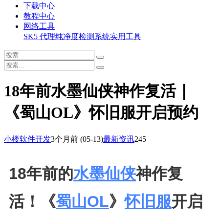
下载中心
教程中心
网络工具
SK5 代理纯净度检测系统
实用工具
18年前水墨仙侠神作复活｜
《蜀山OL》怀旧服开启预约
小楼软件开发
3个月前
(05-13)
最新资讯
245
18年前的
水墨仙侠
神作复
活！《
蜀山OL
》
怀旧服
开启