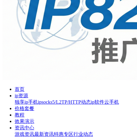
首页
ip资源
独享ip
手机ip
socks5/L2TP/HTTP
动态ip软件
云手机
价格套餐
教程
效果演示
资讯中心
游戏资讯
最新资讯
特惠专区
行业动态