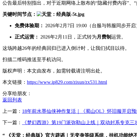
公告最后特别指出，对于近期网络上散布的“隐藏付费内容”、
关键时间节点：
免费体验期：
2026年2月7日 19:00（台服与韩服同步
正式运营：
2026年2月11日，正式转为
月费制
运营。
这场跨越26年的经典回归已进入倒计时，让我们拭目以待。
扫描二维码推送至手机访问。
版权声明：本文由发布，如需转载请注明出处。
本文链接：
https://www.ip829.com/zixun/zx531.html
分享给朋友：
返回列表
上一篇：
18年前水墨仙侠神作复活｜《蜀山OL》怀旧服开启预
下一篇：
《梦幻西游》第19门派弥勒山上线｜双动封系专克三
“ 《天堂：经典版》官方辟谣｜无变身等级系统，挂机功能绝不