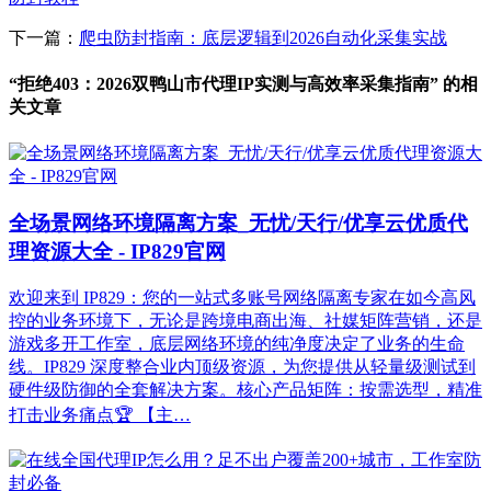
下一篇：
爬虫防封指南：底层逻辑到2026自动化采集实战
“拒绝403：2026双鸭山市代理IP实测与高效率采集指南” 的相
关文章
全场景网络环境隔离方案_无忧/天行/优享云优质代
理资源大全 - IP829官网
欢迎来到 IP829：您的一站式多账号网络隔离专家在如今高风
控的业务环境下，无论是跨境电商出海、社媒矩阵营销，还是
游戏多开工作室，底层网络环境的纯净度决定了业务的生命
线。IP829 深度整合业内顶级资源，为您提供从轻量级测试到
硬件级防御的全套解决方案。核心产品矩阵：按需选型，精准
打击业务痛点🏆 【主…