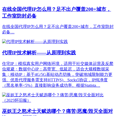
在线全国代理IP怎么用？足不出户覆盖200+城市，
工作室防封必备
在线全国代理IP怎么用？足不出户覆盖200+城市，工作室防封
必备…
代理IP技术解析——从原理到实践
住宅IP：模拟真实用户网络环境，适用于社交媒体运营及反爬
虫规避；数据中心IP：高带宽、低延迟，适合大规模数据采
集；移动IP：基于4G/5G基站动态切换，突破地域限制能力更
强。优质代理服务需支持HTTP(S)、Socks5协议，IP纯净度
（黑名单率<5%）直接影响业务成功率。根据Statista…
巫妖王之怒术士天赋选哪个？痛苦/恶魔/毁灭全面对