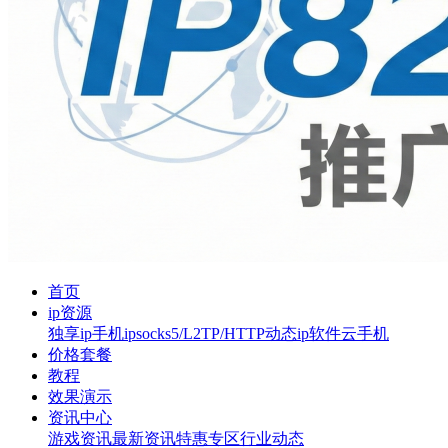
首页
ip资源
独享ip
手机ip
socks5/L2TP/HTTP
动态ip软件
云手机
价格套餐
教程
效果演示
资讯中心
游戏资讯
最新资讯
特惠专区
行业动态