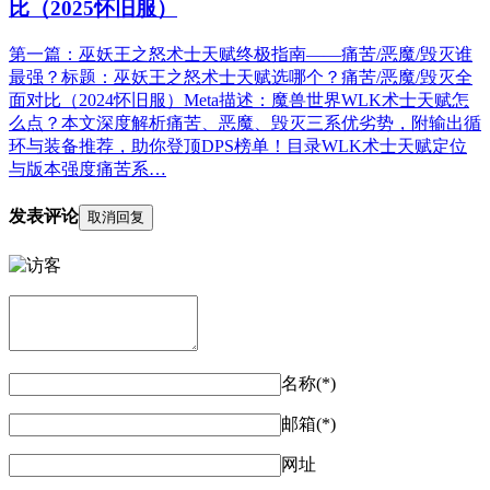
比（2025怀旧服）
第一篇：巫妖王之怒术士天赋终极指南——痛苦/恶魔/毁灭谁
最强？标题：巫妖王之怒术士天赋选哪个？痛苦/恶魔/毁灭全
面对比（2024怀旧服）Meta描述：魔兽世界WLK术士天赋怎
么点？本文深度解析痛苦、恶魔、毁灭三系优劣势，附输出循
环与装备推荐，助你登顶DPS榜单！目录WLK术士天赋定位
与版本强度痛苦系…
发表评论
取消回复
名称(*)
邮箱(*)
网址