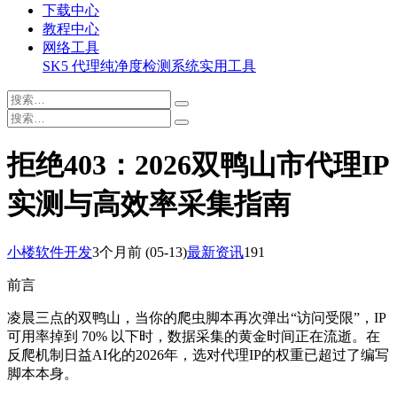
下载中心
教程中心
网络工具
SK5 代理纯净度检测系统
实用工具
拒绝403：2026双鸭山市代理IP
实测与高效率采集指南
小楼软件开发
3个月前
(05-13)
最新资讯
191
前言
凌晨三点的双鸭山，当你的爬虫脚本再次弹出“访问受限”，IP
可用率掉到 70% 以下时，数据采集的黄金时间正在流逝。在
反爬机制日益AI化的2026年，选对代理IP的权重已超过了编写
脚本本身。