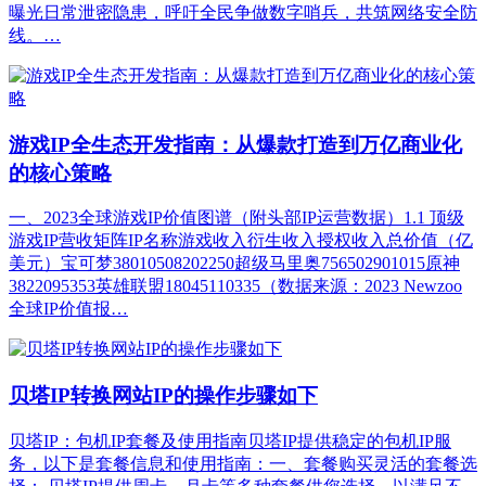
曝光日常泄密隐患，呼吁全民争做数字哨兵，共筑网络安全防
线。…
游戏IP全生态开发指南：从爆款打造到万亿商业化
的核心策略
一、2023全球游戏IP价值图谱（附头部IP运营数据）1.1 顶级
游戏IP营收矩阵IP名称游戏收入衍生收入授权收入总价值（亿
美元）宝可梦38010508202250超级马里奥756502901015原神
3822095353英雄联盟18045110335（数据来源：2023 Newzoo
全球IP价值报…
贝塔IP转换网站IP的操作步骤如下
贝塔IP：包机IP套餐及使用指南贝塔IP提供稳定的包机IP服
务，以下是套餐信息和使用指南：一、套餐购买灵活的套餐选