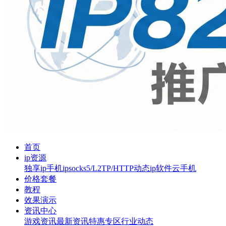
首页
ip资源
独享ip
手机ip
socks5/L2TP/HTTP
动态ip软件
云手机
价格套餐
教程
效果演示
资讯中心
游戏资讯
最新资讯
特惠专区
行业动态