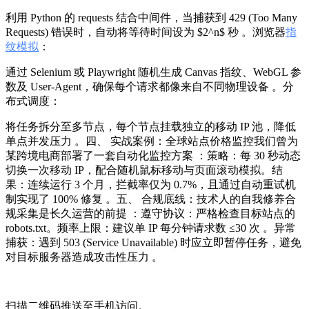
利用 Python 的 requests 结合中间件，当捕获到 429 (Too Many
Requests) 错误时，自动将等待时间设为 $2^n$ 秒 。浏览器
指
纹模拟
：
通过 Selenium 或 Playwright 随机生成 Canvas 指纹、WebGL 参
数及 User-Agent，确保每个请求都像来自不同物理设备 。分
布式调度：
将任务拆分至多节点，每个节点挂载独立的移动 IP 池，降低
单点并发压力 。四、 实战案例：全球站点价格监控我们曾为
某跨境电商部署了一套自动化监控方案 ：策略：每 30 秒动态
切换一次移动 IP，配合随机鼠标移动与页面滚动模拟。结
果：连续运行 3 个月，拦截率仅为 0.7%，且通过自动重试机
制实现了 100% 修复 。五、 合规底线：技术人的自我修养合
规采集是长久运营的前提 ：遵守协议：严格检查目标站点的
robots.txt。频率上限：建议单 IP 每分钟请求数 ≤30 次 。异常
捕获：遇到 503 (Service Unavailable) 时应立即暂停任务，避免
对目标服务器造成攻击性压力 。
扫描二维码推送至手机访问。